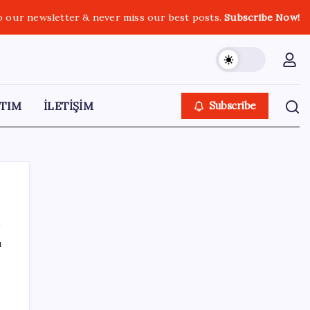
o our newsletter & never miss our best posts.
Subscribe Now!
TIM
İLETİŞİM
Subscribe
ı
SON YAZILAR
Bakan Işıkhan açıkladı! Tekstil sektörüne
yönelik işbirliği protokolü imzalandı