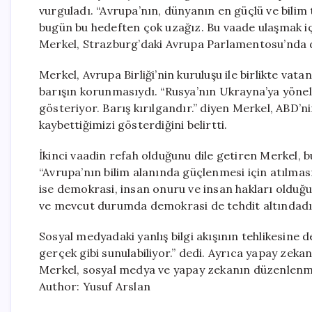
vurguladı. “Avrupa’nın, dünyanın en güçlü ve bilim
bugün bu hedeften çok uzağız. Bu vaade ulaşmak için
Merkel, Strazburg’daki Avrupa Parlamentosu’nda 
Merkel, Avrupa Birliği’nin kuruluşu ile birlikte vata
barışın korunmasıydı. “Rusya’nın Ukrayna’ya yöneli
gösteriyor. Barış kırılgandır.” diyen Merkel, ABD’ni
kaybettiğimizi gösterdiğini belirtti.
İkinci vaadin refah olduğunu dile getiren Merkel, b
“Avrupa’nın bilim alanında güçlenmesi için atılma
ise demokrasi, insan onuru ve insan hakları oldu
ve mevcut durumda demokrasi de tehdit altındadır
Sosyal medyadaki yanlış bilgi akışının tehlikesine d
gerçek gibi sunulabiliyor.” dedi. Ayrıca yapay zeka
Merkel, sosyal medya ve yapay zekanın düzenlenmes
Author: Yusuf Arslan