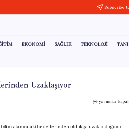
Subscribe t
ĞİTİM
EKONOMİ
SAĞLIK
TEKNOLOJİ
TANI
erinden Uzaklaşıyor
Merkel:
yorumlar kapal
Avrupa
Bilimsel
Hedeflerinden
Uzaklaşıyor
 bilim alanındaki hedeflerinden oldukça uzak olduğunu