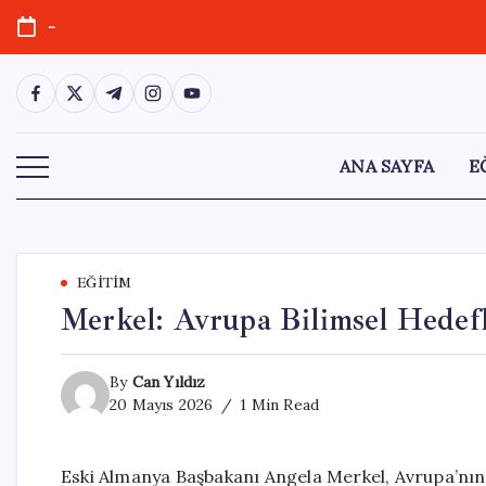
Skip
-
to
content
https://www.facebook.com/
https://twitter.com/
https://t.me/
https://www.instagram.com/
https://youtube.com/
ANA SAYFA
E
EĞITIM
Merkel: Avrupa Bilimsel Hedefl
By
Can Yıldız
20 Mayıs 2026
1 Min Read
Eski Almanya Başbakanı Angela Merkel, Avrupa’nın