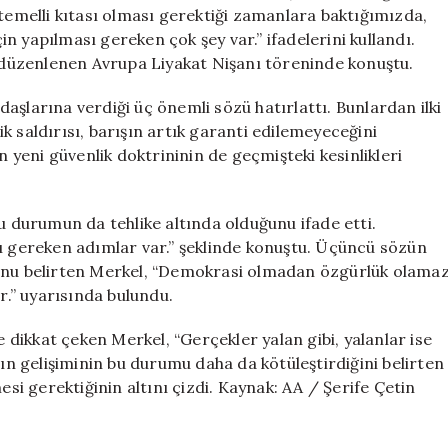
için
 temelli kıtası olması gerektiği zamanlara baktığımızda,
 yapılması gereken çok şey var.” ifadelerini kullandı.
düzenlenen Avrupa Liyakat Nişanı töreninde konuştu.
ndaşlarına verdiği üç önemli sözü hatırlattı. Bunlardan ilki
k saldırısı, barışın artık garanti edilemeyeceğini
n yeni güvenlik doktrininin de geçmişteki kesinlikleri
u durumun da tehlike altında olduğunu ifade etti.
sı gereken adımlar var.” şeklinde konuştu. Üçüncü sözün
ğunu belirten Merkel, “Demokrasi olmadan özgürlük olama
.” uyarısında bulundu.
e dikkat çeken Merkel, “Gerçekler yalan gibi, yalanlar ise
nın gelişiminin bu durumu daha da kötüleştirdiğini belirten
i gerektiğinin altını çizdi. Kaynak: AA / Şerife Çetin