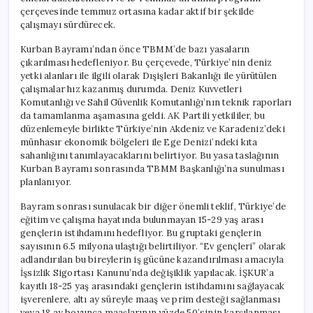
Alanları
çerçevesinde temmuz ortasına kadar aktif bir şekilde
Tartışılacak**
çalışmayı sürdürecek.
için
Kurban Bayramı’ndan önce TBMM’de bazı yasaların
çıkarılması hedefleniyor. Bu çerçevede, Türkiye’nin deniz
yetki alanları ile ilgili olarak Dışişleri Bakanlığı ile yürütülen
çalışmalar hız kazanmış durumda. Deniz Kuvvetleri
Komutanlığı ve Sahil Güvenlik Komutanlığı’nın teknik raporları
da tamamlanma aşamasına geldi. AK Partili yetkililer, bu
düzenlemeyle birlikte Türkiye’nin Akdeniz ve Karadeniz’deki
münhasır ekonomik bölgeleri ile Ege Denizi’ndeki kıta
sahanlığını tanımlayacaklarını belirtiyor. Bu yasa taslağının
Kurban Bayramı sonrasında TBMM Başkanlığı’na sunulması
planlanıyor.
Bayram sonrası sunulacak bir diğer önemli teklif, Türkiye’de
eğitim ve çalışma hayatında bulunmayan 15-29 yaş arası
gençlerin istihdamını hedefliyor. Bu gruptaki gençlerin
sayısının 6.5 milyona ulaştığı belirtiliyor. “Ev gençleri” olarak
adlandırılan bu bireylerin iş gücüne kazandırılması amacıyla
İşsizlik Sigortası Kanunu’nda değişiklik yapılacak. İŞKUR’a
kayıtlı 18-25 yaş arasındaki gençlerin istihdamını sağlayacak
işverenlere, altı ay süreyle maaş ve prim desteği sağlanması
veya 18 ay boyunca maaşlarının yüzde 50’sinin karşılanması