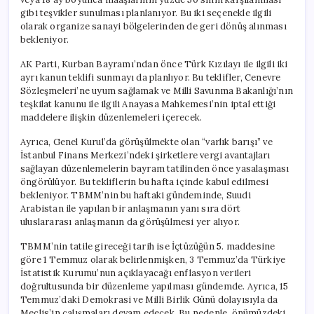
gibi teşvikler sunulması planlanıyor. Bu iki seçenekle ilgili
olarak organize sanayi bölgelerinden de geri dönüş alınması
bekleniyor.
AK Parti, Kurban Bayramı’ndan önce Türk Kızılayı ile ilgili iki
ayrı kanun teklifi sunmayı da planlıyor. Bu teklifler, Cenevre
Sözleşmeleri’ne uyum sağlamak ve Milli Savunma Bakanlığı’nın
teşkilat kanunu ile ilgili Anayasa Mahkemesi’nin iptal ettiği
maddelere ilişkin düzenlemeleri içerecek.
Ayrıca, Genel Kurul’da görüşülmekte olan “varlık barışı” ve
İstanbul Finans Merkezi’ndeki şirketlere vergi avantajları
sağlayan düzenlemelerin bayram tatilinden önce yasalaşması
öngörülüyor. Bu tekliflerin bu hafta içinde kabul edilmesi
bekleniyor. TBMM’nin bu haftaki gündeminde, Suudi
Arabistan ile yapılan bir anlaşmanın yanı sıra dört
uluslararası anlaşmanın da görüşülmesi yer alıyor.
TBMM’nin tatile gireceği tarih ise İçtüzüğün 5. maddesine
göre 1 Temmuz olarak belirlenmişken, 3 Temmuz’da Türkiye
İstatistik Kurumu’nun açıklayacağı enflasyon verileri
doğrultusunda bir düzenleme yapılması gündemde. Ayrıca, 15
Temmuz’daki Demokrasi ve Milli Birlik Günü dolayısıyla da
Meclis’in çalışmaları devam edecek. Bu nedenle, önümüzdeki