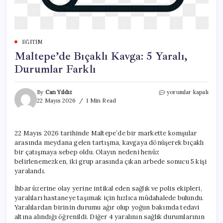
EĞITIM
Maltepe’de Bıçaklı Kavga: 5 Yaralı,
Durumlar Farklı
Maltepe’de
By
Can Yıldız
yorumlar kapalı
Bıçaklı
22 Mayıs 2026
1 Min Read
Kavga:
5
Yaralı,
22 Mayıs 2026 tarihinde Maltepe’de bir markette komşular
Durumlar
arasında meydana gelen tartışma, kavgaya dönüşerek bıçaklı
Farklı
için
bir çatışmaya sebep oldu. Olayın nedeni henüz
belirlenemezken, iki grup arasında çıkan arbede sonucu 5 kişi
yaralandı.
İhbar üzerine olay yerine intikal eden sağlık ve polis ekipleri,
yaralıları hastaneye taşımak için hızlıca müdahalede bulundu.
Yaralılardan birinin durumu ağır olup yoğun bakımda tedavi
altına alındığı öğrenildi. Diğer 4 yaralının sağlık durumlarının