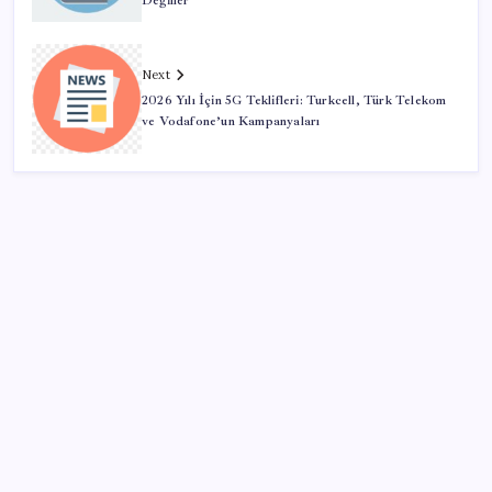
Değiller”
Next
2026 Yılı İçin 5G Teklifleri: Turkcell, Türk Telekom
ve Vodafone’un Kampanyaları
SON YAZILAR
Bakan Işıkhan açıkladı! Tekstil sektörüne yönelik
işbirliği protokolü imzalandı