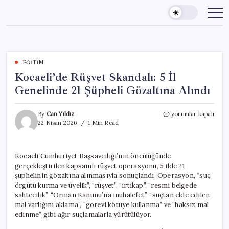
Skip
to
content
EĞITIM
Kocaeli’de Rüşvet Skandalı: 5 İl
Genelinde 21 Şüpheli Gözaltına Alındı
Kocaeli’de
By
Can Yıldız
yorumlar kapalı
Rüşvet
22 Nisan 2026
1 Min Read
Skandalı:
5
İl
Kocaeli Cumhuriyet Başsavcılığı’nın öncülüğünde
Genelinde
gerçekleştirilen kapsamlı rüşvet operasyonu, 5 ilde 21
21
Şüpheli
şüphelinin gözaltına alınmasıyla sonuçlandı. Operasyon, “suç
Gözaltına
örgütü kurma ve üyelik”, “rüşvet”, “irtikap”, “resmi belgede
Alındı
sahtecilik”, “Orman Kanunu’na muhalefet”, “suçtan elde edilen
için
mal varlığını aklama”, “görevi kötüye kullanma” ve “haksız mal
edinme” gibi ağır suçlamalarla yürütülüyor.