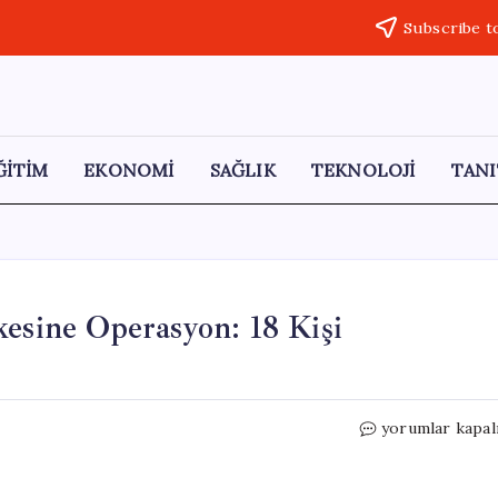
Subscribe t
ĞİTİM
EKONOMİ
SAĞLIK
TEKNOLOJİ
TANI
kesine Operasyon: 18 Kişi
Karabük’te
yorumlar kapal
Dolandırıcılık
Şebekesine
Operasyon: