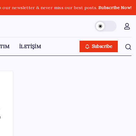
o our newsletter & never miss our best posts.
Subscribe Now!
TIM
İLETİŞİM
Subscribe
SON YAZILAR
ı
BofA: Yatırımcı iyimserliği beş yılın en
yüksek seviyesinde