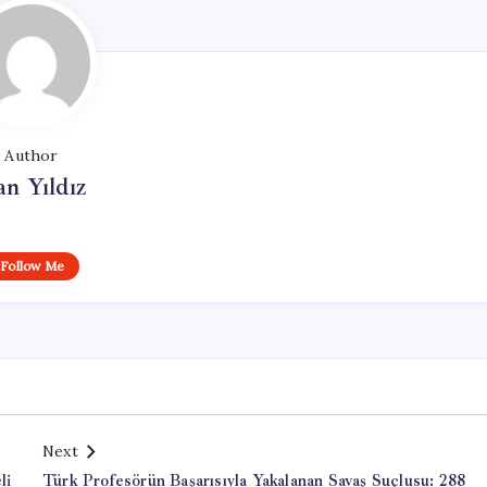
Author
n Yıldız
Follow Me
Next
li
Türk Profesörün Başarısıyla Yakalanan Savaş Suçlusu: 288