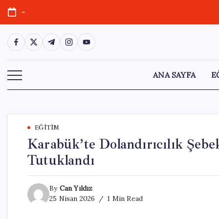
Skip
-
to
content
https://www.facebook.com/
https://twitter.com/
https://t.me/
https://www.instagram.com/
https://youtube.com/
ANA SAYFA
E
EĞITIM
Karabük’te Dolandırıcılık Şebe
Tutuklandı
By
Can Yıldız
25 Nisan 2026
1 Min Read