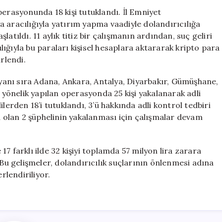
18
perasyonunda 18 kişi tutuklandı. İl Emniyet
Kişi
 aracılığıyla yatırım yapma vaadiyle dolandırıcılığa
Tutuklandı
atıldı. 11 aylık titiz bir çalışmanın ardından, suç geliri
için
ığıyla bu paraları kişisel hesaplara aktararak kripto para
rlendi.
anı sıra Adana, Ankara, Antalya, Diyarbakır, Gümüşhane,
e yönelik yapılan operasyonda 25 kişi yakalanarak adli
lerden 18’i tutuklandı, 3’ü hakkında adli kontrol tedbiri
da olan 2 şüphelinin yakalanması için çalışmalar devam
7 farklı ilde 32 kişiyi toplamda 57 milyon lira zarara
 Bu gelişmeler, dolandırıcılık suçlarının önlenmesi adına
lendiriliyor.