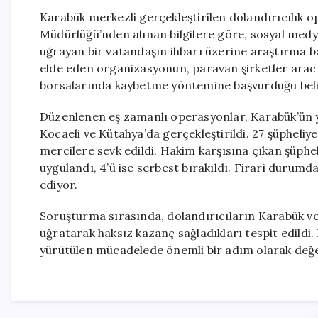
Karabük merkezli gerçekleştirilen dolandırıcılık o
Müdürlüğü’nden alınan bilgilere göre, sosyal medya
uğrayan bir vatandaşın ihbarı üzerine araştırma başl
elde eden organizasyonun, paravan şirketler aracıl
borsalarında kaybetme yöntemine başvurduğu beli
Düzenlenen eş zamanlı operasyonlar, Karabük’ün y
Kocaeli ve Kütahya’da gerçekleştirildi. 27 şüpheliy
mercilere sevk edildi. Hakim karşısına çıkan şüpheli
uygulandı, 4’ü ise serbest bırakıldı. Firari durum
ediyor.
Soruşturma sırasında, dolandırıcıların Karabük ve 1
uğratarak haksız kazanç sağladıkları tespit edildi.
yürütülen mücadelede önemli bir adım olarak değer