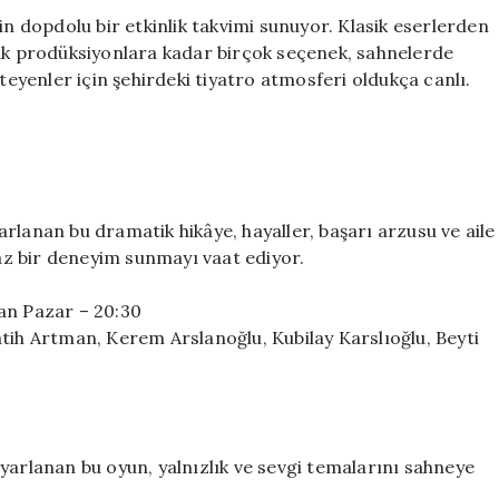
Haziran
in dopdolu bir etkinlik takvimi sunuyor. Klasik eserlerden
2026
 prodüksiyonlara kadar birçok seçenek, sahnelerde
Programı
steyenler için şehirdeki tiyatro atmosferi oldukça canlı.
için
rlanan bu dramatik hikâye, hayaller, başarı arzusu ve aile
maz bir deneyim sunmayı vaat ediyor.
an Pazar – 20:30
tih Artman, Kerem Arslanoğlu, Kubilay Karslıoğlu, Beyti
yarlanan bu oyun, yalnızlık ve sevgi temalarını sahneye