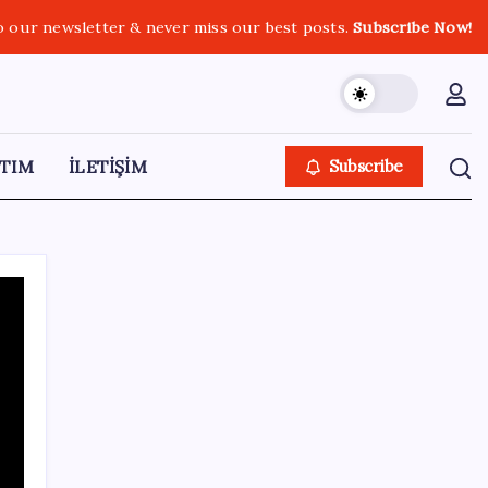
o our newsletter & never miss our best posts.
Subscribe Now!
TIM
İLETİŞİM
Subscribe
SON YAZILAR
Bakan Işıkhan açıkladı! Tekstil sektörüne
yönelik işbirliği protokolü imzalandı