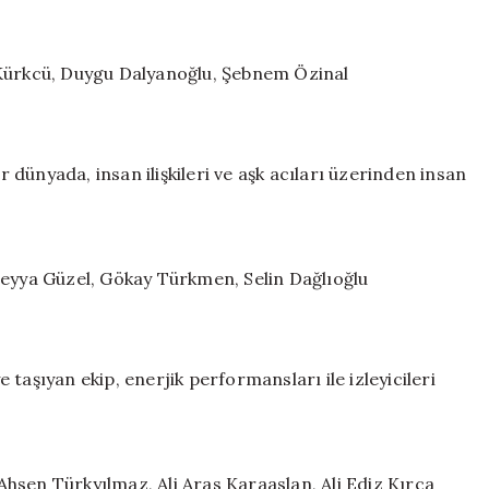
 Kürkcü, Duygu Dalyanoğlu, Şebnem Özinal
r dünyada, insan ilişkileri ve aşk acıları üzerinden insan
reyya Güzel, Gökay Türkmen, Selin Dağlıoğlu
taşıyan ekip, enerjik performansları ile izleyicileri
hsen Türkyılmaz, Ali Aras Karaaslan, Ali Ediz Kırca