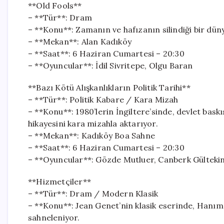
**Old Fools**
– **Tür**: Dram
– **Konu**: Zamanın ve hafızanın silindiği bir dünya
– **Mekan**: Alan Kadıköy
– **Saat**: 6 Haziran Cumartesi – 20:30
– **Oyuncular**: İdil Sivritepe, Olgu Baran
**Bazı Kötü Alışkanlıkların Politik Tarihi**
– **Tür**: Politik Kabare / Kara Mizah
– **Konu**: 1980’lerin İngiltere’sinde, devlet baskı
hikayesini kara mizahla aktarıyor.
– **Mekan**: Kadıköy Boa Sahne
– **Saat**: 6 Haziran Cumartesi – 20:30
– **Oyuncular**: Gözde Mutluer, Canberk Gülteki
**Hizmetçiler**
– **Tür**: Dram / Modern Klasik
– **Konu**: Jean Genet’nin klasik eserinde, Hanıme
sahneleniyor.