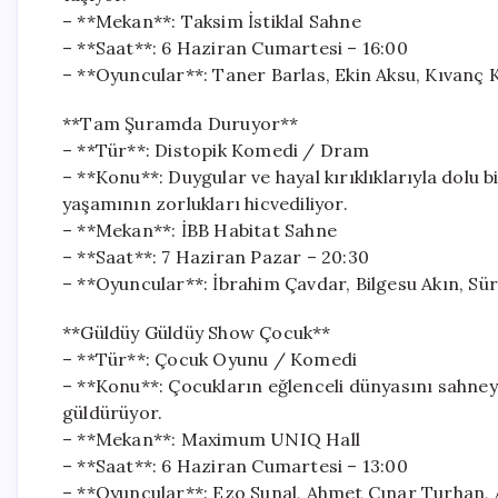
– **Mekan**: Taksim İstiklal Sahne
– **Saat**: 6 Haziran Cumartesi – 16:00
– **Oyuncular**: Taner Barlas, Ekin Aksu, Kıvanç
**Tam Şuramda Duruyor**
– **Tür**: Distopik Komedi / Dram
– **Konu**: Duygular ve hayal kırıklıklarıyla dolu bi
yaşamının zorlukları hicvediliyor.
– **Mekan**: İBB Habitat Sahne
– **Saat**: 7 Haziran Pazar – 20:30
– **Oyuncular**: İbrahim Çavdar, Bilgesu Akın, Sü
**Güldüy Güldüy Show Çocuk**
– **Tür**: Çocuk Oyunu / Komedi
– **Konu**: Çocukların eğlenceli dünyasını sahneye 
güldürüyor.
– **Mekan**: Maximum UNIQ Hall
– **Saat**: 6 Haziran Cumartesi – 13:00
– **Oyuncular**: Ezo Sunal, Ahmet Çınar Turhan, A