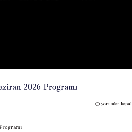
Haziran 2026 Programı
İstanbul
yorumlar kapal
Tiyatro
Günleri:
6-
7