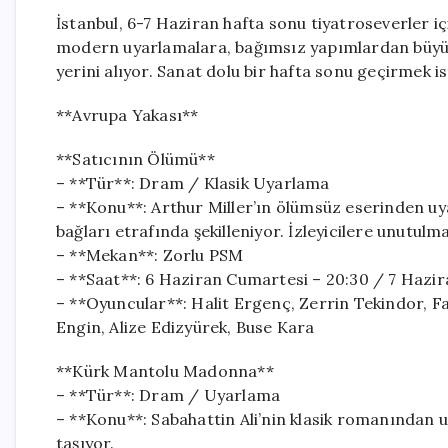
İstanbul, 6-7 Haziran hafta sonu tiyatroseverler iç
modern uyarlamalara, bağımsız yapımlardan büyük
yerini alıyor. Sanat dolu bir hafta sonu geçirmek i
**Avrupa Yakası**
**Satıcının Ölümü**
– **Tür**: Dram / Klasik Uyarlama
– **Konu**: Arthur Miller’ın ölümsüz eserinden uya
bağları etrafında şekilleniyor. İzleyicilere unutul
– **Mekan**: Zorlu PSM
– **Saat**: 6 Haziran Cumartesi – 20:30 / 7 Hazir
– **Oyuncular**: Halit Ergenç, Zerrin Tekindor, Fa
Engin, Alize Edizyürek, Buse Kara
**Kürk Mantolu Madonna**
– **Tür**: Dram / Uyarlama
– **Konu**: Sabahattin Ali’nin klasik romanından u
taşıyor.