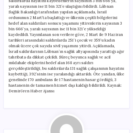
saldırılarda hayatını kaybedenlerin sayısının 3 bin 666’ya,
yaralı sayısının ise 11 bin 321’e ulaştığını bildirdi. Lübnan
Sağlık Bakanlığı tarafından yapılan açıklamada, İsrail
ordusunun 2 Mart’ta başlattığı ve ülkenin çeşitli bölgelerini
hedef alan saldırıları sonucu yaşamını yitirenlerin sayısının 3
bin 666’ya, yaralı sayısının ise 11 bin 321’e yükseldiği
kaydedildi. Yayımlanan son verilere göre, 2 Mart ile 9 Haziran
tarihleri arasındaki saldırılarda 251’i çocuk ve 359’u kadın
olmak üzere çok sayıda sivil yaşamını yitirdi. Açıklamada,
İsrail saldırılarının Lübnan’ın sağlık altyapısında yarattığı ağır
tahribata da dikkat çekildi. Süreç boyunca sağlık ve acil
müdahale ekiplerini hedef alan 168 ayrı saldırı
gerçekleştirildiği, bu saldırılarda 131 sağlık çalışanının hayatını
kaybettiği, 392’sinin ise yaralandığı aktarıldı. Öte yandan, ülke
genelinde 170 ambulans ile 17 hastanenin hasar gördüğü, 3
hastanenin de tamamen hizmet dışı kaldığı bildirildi. Kaynak:
Demirören Haber Ajansı