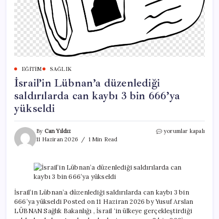
EĞITIM
SAĞLIK
İsrail’in Lübnan’a düzenlediği
saldırılarda can kaybı 3 bin 666’ya
yükseldi
İsrail’in
By
Can Yıldız
yorumlar kapalı
Lübnan’a
11 Haziran 2026
1 Min Read
düzenlediği
saldırılarda
can
kaybı
3
bin
İsrail’in Lübnan’a düzenlediği saldırılarda can kaybı 3 bin
666’ya
666’ya yükseldi Posted on 11 Haziran 2026 by Yusuf Arslan
yükseldi
LÜBNAN Sağlık Bakanlığı , İsrail ‘in ülkeye gerçekleştirdiği
için