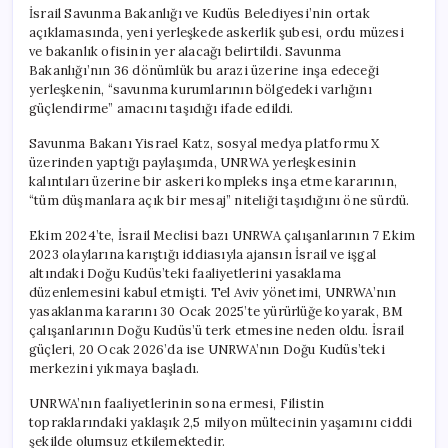
için
İsrail Savunma Bakanlığı ve Kudüs Belediyesi’nin ortak
açıklamasında, yeni yerleşkede askerlik şubesi, ordu müzesi
ve bakanlık ofisinin yer alacağı belirtildi. Savunma
Bakanlığı’nın 36 dönümlük bu arazi üzerine inşa edeceği
yerleşkenin, “savunma kurumlarının bölgedeki varlığını
güçlendirme” amacını taşıdığı ifade edildi.
Savunma Bakanı Yisrael Katz, sosyal medya platformu X
üzerinden yaptığı paylaşımda, UNRWA yerleşkesinin
kalıntıları üzerine bir askeri kompleks inşa etme kararının,
“tüm düşmanlara açık bir mesaj” niteliği taşıdığını öne sürdü.
Ekim 2024’te, İsrail Meclisi bazı UNRWA çalışanlarının 7 Ekim
2023 olaylarına karıştığı iddiasıyla ajansın İsrail ve işgal
altındaki Doğu Kudüs’teki faaliyetlerini yasaklama
düzenlemesini kabul etmişti. Tel Aviv yönetimi, UNRWA’nın
yasaklanma kararını 30 Ocak 2025’te yürürlüğe koyarak, BM
çalışanlarının Doğu Kudüs’ü terk etmesine neden oldu. İsrail
güçleri, 20 Ocak 2026’da ise UNRWA’nın Doğu Kudüs’teki
merkezini yıkmaya başladı.
UNRWA’nın faaliyetlerinin sona ermesi, Filistin
topraklarındaki yaklaşık 2,5 milyon mültecinin yaşamını ciddi
şekilde olumsuz etkilemektedir.