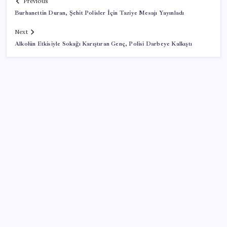
Previous
Burhanettin Duran, Şehit Polisler İçin Taziye Mesajı Yayınladı
Next
Alkolün Etkisiyle Sokağı Karıştıran Genç, Polisi Darbeye Kalkıştı
SON YAZILAR
Telif baskısı sonuç verdi: Suno şarkılarına dijital imza
geliyor
PlayStation kutularının üzerinde artık bu uyarı
olacak