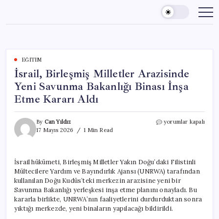
Skip
to
content
EĞITIM
İsrail, Birleşmiş Milletler Arazisinde
Yeni Savunma Bakanlığı Binası İnşa
Etme Kararı Aldı
İsrail,
By
Can Yıldız
yorumlar kapalı
Birleşmiş
17 Mayıs 2026
1 Min Read
Milletler
Arazisinde
Yeni
İsrail hükümeti, Birleşmiş Milletler Yakın Doğu’daki Filistinli
Savunma
Mültecilere Yardım ve Bayındırlık Ajansı (UNRWA) tarafından
Bakanlığı
Binası
kullanılan Doğu Kudüs’teki merkezin arazisine yeni bir
İnşa
Savunma Bakanlığı yerleşkesi inşa etme planını onayladı. Bu
Etme
kararla birlikte, UNRWA’nın faaliyetlerini durdurduktan sonra
Kararı
yıktığı merkezde, yeni binaların yapılacağı bildirildi.
Aldı