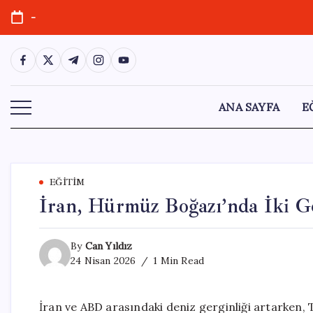
Skip
-
to
content
https://www.facebook.com/
https://twitter.com/
https://t.me/
https://www.instagram.com/
https://youtube.com/
ANA SAYFA
E
EĞITIM
İran, Hürmüz Boğazı’nda İki G
By
Can Yıldız
24 Nisan 2026
1 Min Read
İran ve ABD arasındaki deniz gerginliği artarken, 