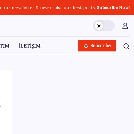
o our newsletter & never miss our best posts.
Subscribe Now!
TIM
İLETİŞİM
Subscribe
ı
SON YAZILAR
Bakan Işıkhan açıkladı! Tekstil sektörüne
yönelik işbirliği protokolü imzalandı