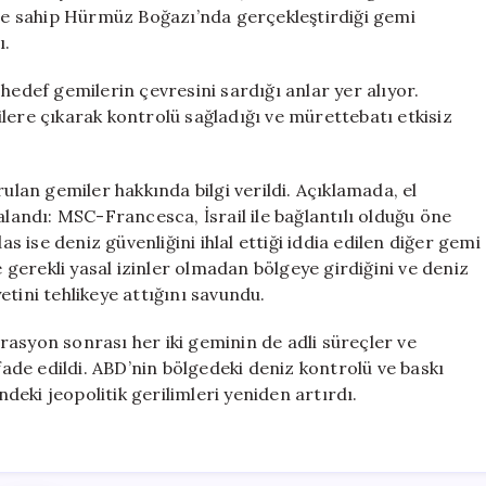
Kontrolünü
e sahip Hürmüz Boğazı’nda gerçekleştirdiği gemi
Ele
ı.
Geçirdi
için
hedef gemilerin çevresini sardığı anlar yer alıyor.
lere çıkarak kontrolü sağladığı ve mürettebatı etkisiz
an gemiler hakkında bilgi verildi. Açıklamada, el
alandı: MSC-Francesca, İsrail ile bağlantılı olduğu öne
ise deniz güvenliğini ihlal ettiği iddia edilen diğer gemi
e gerekli yasal izinler olmadan bölgeye girdiğini ve deniz
tini tehlikeye attığını savundu.
asyon sonrası her iki geminin de adli süreçler ve
ifade edildi. ABD’nin bölgedeki deniz kontrolü ve baskı
ndeki jeopolitik gerilimleri yeniden artırdı.