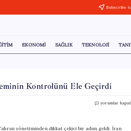
Subscribe t
ĞİTİM
EKONOMİ
SAĞLIK
TEKNOLOJİ
TANI
eminin Kontrolünü Ele Geçirdi
İran,
yorumlar kapal
Hürmüz
Boğazı’nda
İki
Geminin
Tahran yönetiminden dikkat çekici bir adım geldi. İran