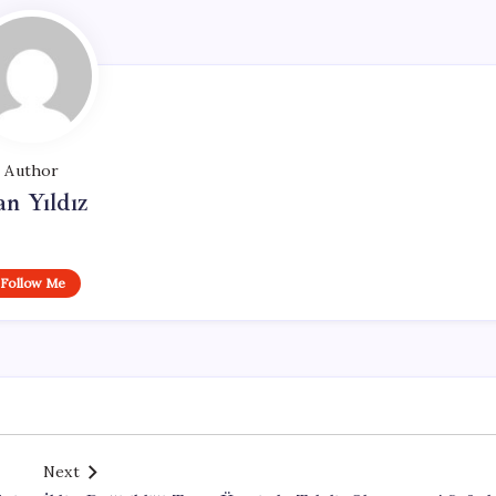
Author
n Yıldız
Follow Me
Next