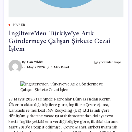
HABER
İngiltere’den Türkiye’ye Atık
Göndermeye Çalışan Şirkete Cezai
İşlem
İngiltere’den
By
Can Yıldız
yorumlar kapalı
Türkiye’ye
28 Mayıs 2026
1 Min Read
Atık
Göndermeye
Çalışan
Şirkete
Cezai
İşlem
28 Mayıs 2026 tarihinde Patronlar Dünyası’ndan Kerim
için
Ülker’in aktardığı bilgilere göre, İngiltere Çevre Ajansı,
Lancashire merkezli MV Recycling (UK) Ltd isimli geri
dönüşüm şirketine yasadışı atık ihracatından dolayı ceza
kesti. İngiliz yetkililerin verdiği bilgiye göre, ilk ihlal durumu
Mart 2019’da tespit edilmişti. Çevre Ajansı, şirketi uyararak