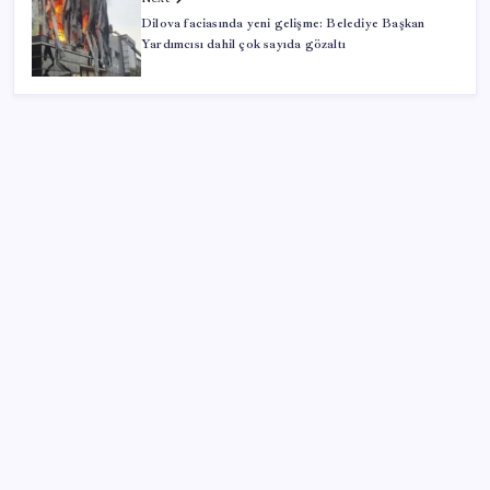
Dilova faciasında yeni gelişme: Belediye Başkan
Yardımcısı dahil çok sayıda gözaltı
SON YAZILAR
51 ilde 540 konut ve iş yeri açık artırma ile satılacak
Hyundai Bluelink Türkiye’de Eski Araçlara Gelmiyor
Çanakkale Belediye Başkanı Muharrem Erkek YENİ
Parti’ye katıldı
Özel Yetenek Sınavı (ÖZYES) sınavı ne zaman? 2026