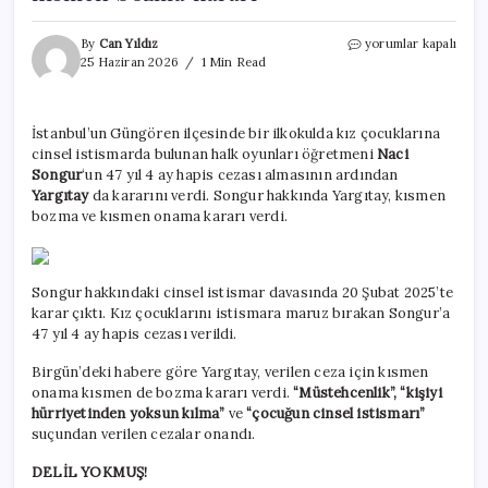
İlkokul
By
Can Yıldız
yorumlar kapalı
öğrencilerine
25 Haziran 2026
1 Min Read
istismarda
bulunmuştu!
Yargıtay’dan
İstanbul’un Güngören ilçesinde bir ilkokulda kız çocuklarına
ceza
cinsel istismarda bulunan halk oyunları öğretmeni
Naci
için
kısmen
Songur
‘un 47 yıl 4 ay hapis cezası almasının ardından
bozma
Yargıtay
da kararını verdi. Songur hakkında Yargıtay, kısmen
kararı
bozma ve kısmen onama kararı verdi.
için
Songur hakkındaki cinsel istismar davasında 20 Şubat 2025’te
karar çıktı. Kız çocuklarını istismara maruz bırakan Songur’a
47 yıl 4 ay hapis cezası verildi.
Birgün’deki habere göre Yargıtay, verilen ceza için kısmen
onama kısmen de bozma kararı verdi.
“Müstehcenlik”, “kişiyi
hürriyetinden yoksun kılma”
ve
“çocuğun cinsel istismarı”
suçundan verilen cezalar onandı.
DELİL YOKMUŞ!