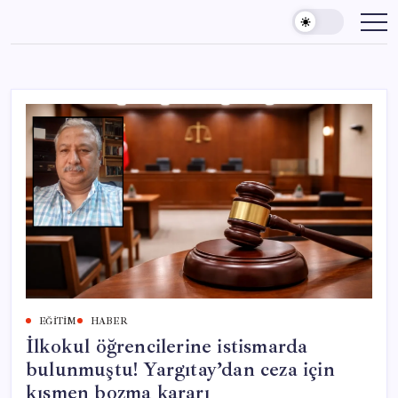
Skip
to
content
EĞITIM
HABER
İlkokul öğrencilerine istismarda
bulunmuştu! Yargıtay’dan ceza için
kısmen bozma kararı