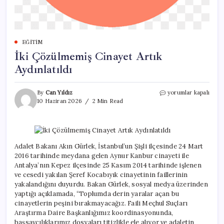
EĞITIM
İki Çözülmemiş Cinayet Artık
Aydınlatıldı
İki
By
Can Yıldız
yorumlar kapalı
Çözülmemiş
10 Haziran 2026
2 Min Read
Cinayet
Artık
Aydınlatıldı
için
Adalet Bakanı Akın Gürlek, İstanbul’un Şişli ilçesinde 24 Mart
2016 tarihinde meydana gelen Aynur Kanbur cinayeti ile
Antalya’nın Kepez ilçesinde 25 Kasım 2014 tarihinde işlenen
ve cesedi yakılan Şeref Kocabıyık cinayetinin faillerinin
yakalandığını duyurdu. Bakan Gürlek, sosyal medya üzerinden
yaptığı açıklamada, “Toplumda derin yaralar açan bu
cinayetlerin peşini bırakmayacağız. Faili Meçhul Suçları
Araştırma Daire Başkanlığımız koordinasyonunda,
başsavcılıklarımız dosyaları titizlikle ele alıyor ve adaletin