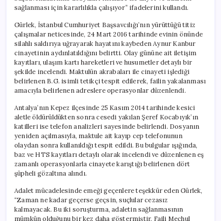
sağlanması için kararlılıkla çalışıyor” ifadelerini kullandı.
Gürlek, İstanbul Cumhuriyet Başsavcılığı’nın yürüttüğü titiz
çalışmalar neticesinde, 24 Mart 2016 tarihinde evinin önünde
silahlı saldırıya uğrayarak hayatını kaybeden Aynur Kanbur
cinayetinin aydınlatıldığını belirtti. Olay gününe ait iletişim
kayıtları, ulaşım kartı hareketleri ve husumetler detaylı bir
şekilde incelendi. Maktulün akrabaları ile cinayeti işlediği
belirlenen B.G. isimli tetikçi tespit edilerek, failin yakalanması
amacıyla belirlenen adreslere operasyonlar düzenlendi.
Antalya’nın Kepez ilçesinde 25 Kasım 2014 tarihinde kesici
aletle öldürüldükten sonra cesedi yakılan Şeref Kocabıyık’ın
katilleri ise telefon analizleri sayesinde belirlendi. Dosyanın
yeniden açılmasıyla, maktule ait kayıp cep telefonunun
olaydan sonra kullanıldığı tespit edildi. Bu bulgular ışığında,
baz ve HTS kayıtları detaylı olarak incelendi ve düzenlenen eş
zamanlı operasyonlarla cinayete karıştığı belirlenen dört
şüpheli gözaltına alındı.
Adalet mücadelesinde emeği geçenlere teşekkür eden Gürlek,
“Zaman ne kadar geçerse geçsin, suçlular cezasız
kalmayacak. Bu iki soruşturma, adaletin sağlanmasının
mümkün olduğunu bir kez daha göstermiştir. Faili Meçhul