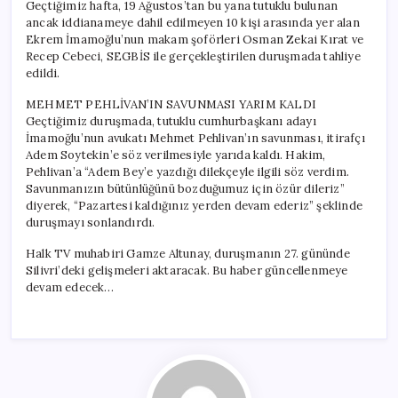
Geçtiğimiz hafta, 19 Ağustos’tan bu yana tutuklu bulunan
ancak iddianameye dahil edilmeyen 10 kişi arasında yer alan
Ekrem İmamoğlu’nun makam şoförleri Osman Zekai Kırat ve
Recep Cebeci, SEGBİS ile gerçekleştirilen duruşmada tahliye
edildi.
MEHMET PEHLİVAN’IN SAVUNMASI YARIM KALDI
Geçtiğimiz duruşmada, tutuklu cumhurbaşkanı adayı
İmamoğlu’nun avukatı Mehmet Pehlivan’ın savunması, itirafçı
Adem Soytekin’e söz verilmesiyle yarıda kaldı. Hakim,
Pehlivan’a “Adem Bey’e yazdığı dilekçeyle ilgili söz verdim.
Savunmanızın bütünlüğünü bozduğumuz için özür dileriz”
diyerek, “Pazartesi kaldığınız yerden devam ederiz” şeklinde
duruşmayı sonlandırdı.
Halk TV muhabiri Gamze Altunay, duruşmanın 27. gününde
Silivri’deki gelişmeleri aktaracak. Bu haber güncellenmeye
devam edecek…