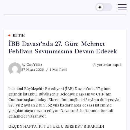
Skip
to
content
EĞITIM
İBB Davası’nda 27. Gün: Mehmet
Pehlivan Savunmasına Devam Edecek
İBB
By
Can Yıldız
yorumlar kapalı
Davası’nda
27 Nisan 2026
1 Min Read
27.
Gün:
Mehmet
İstanbul Büyükşehir Belediyesi (İBB) Davası’nda 27. güne
Pehlivan
gelindi! İstanbul Büyükşehir Belediye Başkanı ve CHP’nin
Savunmasına
Devam
Cumhurbaşkanı adayı Ekrem İmamoğlu, 142 eylem dolayısıyla
Edecek
828 yıl 2 aydan 2 bin 352 yıla kadar hapis cezası istemiyle
için
yargılanmaya devam ediyor. Davanın 8. haftasında önemli
gelişmeler yaşanıyor.
GEÇEN HAFTA İKİ TUTUKLU SERBEST BIRAKILDI