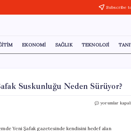
Subscribe t
ĞİTİM
EKONOMİ
SAĞLIK
TEKNOLOJİ
TANI
Şafak Suskunluğu Neden Sürüyor?
Hazine
yorumlar kapal
Bakanı
Şimşek’in
Yeni
Şafak
mde Yeni Şafak gazetesinde kendisini hedef alan