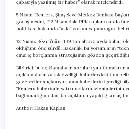
çabasıyla yazılmış bir haber” olarak nitelendirdi.
5 Nisan: Reuters, Şimşek ve Merkez Bankası Başkan
görüşmesini, “22 Nisan’daki PPK toplantısında faiz a
politikası hakkında “asla” yorum yapmadığını belir
12 Nisan: Sözcü’nün “139 ton altın 3 ayda buhar old
olduğunu öne sürdü. Bakanlık, bu yorumların “teknik 
cinsi iç borçlanma stratejisinin gözden geçirildiğin
Bildirici, bu açıklamaların soruları yanıtlamaktan 
açıklamaların ortak özelliği, haberlerdeki tüm beli
gazeteciler suçlanıyor, ama haberlerin içerdiği bil
“Reuters haberinde yatırımcıların izlenimlerinin y
bağlamadığına dair bir açıklama yapıldığı anlaşılmı
Author: Hakan Kaplan