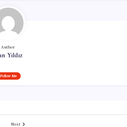
Author
n Yıldız
Follow Me
Next