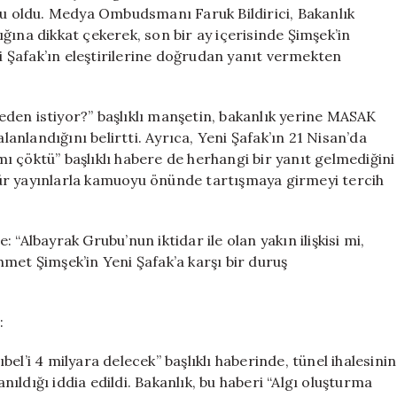
Suskunluğu
usu oldu. Medya Ombudsmanı Faruk Bildirici, Bakanlık
Neden
ğına dikkat çekerek, son bir ay içerisinde Şimşek’in
Sürüyor?
ni Şafak’ın eleştirilerine doğrudan yanıt vermekten
için
 neden istiyor?” başlıklı manşetin, bakanlık yerine MASAK
lanlandığını belirtti. Ayrıca, Yeni Şafak’ın 21 Nisan’da
 çöktü” başlıklı habere de herhangi bir yanıt gelmediğini
u tür yayınlarla kamuoyu önünde tartışmaya girmeyi tercih
e: “Albayrak Grubu’nun iktidar ile olan yakın ilişkisi mi,
met Şimşek’in Yeni Şafak’a karşı bir duruş
:
el’i 4 milyara delecek” başlıklı haberinde, tünel ihalesinin
ldığı iddia edildi. Bakanlık, bu haberi “Algı oluşturma