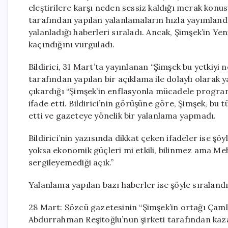
eleştirilere karşı neden sessiz kaldığı merak kon
tarafından yapılan yalanlamaların hızla yayımlandı
yalanladığı haberleri sıraladı. Ancak, Şimşek’in Ye
kaçındığını vurguladı.
Bildirici, 31 Mart’ta yayınlanan “Şimşek bu yetkiyi
tarafından yapılan bir açıklama ile dolaylı olarak ya
çıkardığı “Şimşek’in enflasyonla mücadele programı
ifade etti. Bildirici’nin görüşüne göre, Şimşek, b
etti ve gazeteye yönelik bir yalanlama yapmadı.
Bildirici’nin yazısında dikkat çeken ifadeler ise şöyl
yoksa ekonomik güçleri mi etkili, bilinmez ama Meh
sergileyemediği açık.”
Yalanlama yapılan bazı haberler ise şöyle sıralandı
28 Mart: Sözcü gazetesinin “Şimşek’in ortağı Çamlıb
Abdurrahman Reşitoğlu’nun şirketi tarafından kazanı