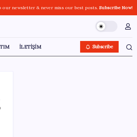
o our newsletter & never miss our best posts.
Subscribe Now!
TIM
İLETİŞİM
Subscribe
ı
SON YAZILAR
Ehliyetinde bu kod olanlara büyük ceza
kesilecek