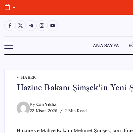
Skip
-
to
content
https://www.facebook.com/
https://twitter.com/
https://t.me/
https://www.instagram.com/
https://youtube.com/
ANA SAYFA
E
HABER
Hazine Bakanı Şimşek’in Yeni 
By
Can Yıldız
22 Nisan 2026
2 Min Read
Hazine ve Maliye Bakanı Mehmet Şimşek, son döne