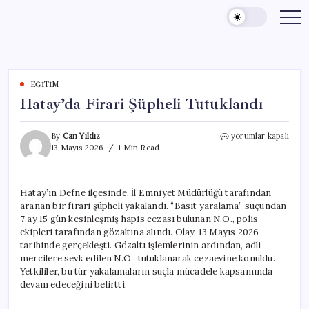
Skip
to
content
EĞITIM
Hatay’da Firari Şüpheli Tutuklandı
Hatay’da
By
Can Yıldız
yorumlar kapalı
Firari
13 Mayıs 2026
1 Min Read
Şüpheli
Tutuklandı
için
Hatay’ın Defne ilçesinde, İl Emniyet Müdürlüğü tarafından
aranan bir firari şüpheli yakalandı. “Basit yaralama” suçundan
7 ay 15 gün kesinleşmiş hapis cezası bulunan N.O., polis
ekipleri tarafından gözaltına alındı. Olay, 13 Mayıs 2026
tarihinde gerçekleşti. Gözaltı işlemlerinin ardından, adli
mercilere sevk edilen N.O., tutuklanarak cezaevine konuldu.
Yetkililer, bu tür yakalamaların suçla mücadele kapsamında
devam edeceğini belirtti.