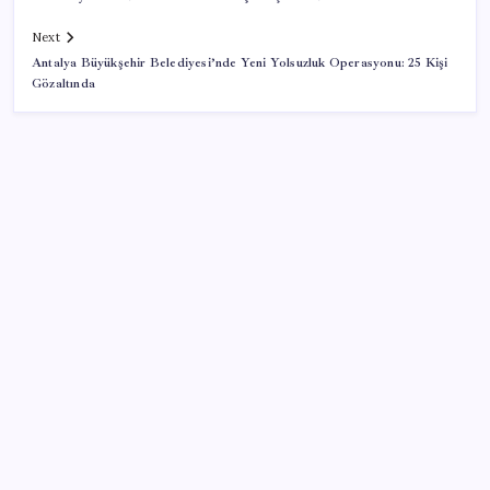
Next
Antalya Büyükşehir Belediyesi’nde Yeni Yolsuzluk Operasyonu: 25 Kişi
Gözaltında
SON YAZILAR
Telif baskısı sonuç verdi: Suno şarkılarına dijital imza
geliyor
PlayStation kutularının üzerinde artık bu uyarı
olacak
BDDK’den tasarruf finansman şirketlerine yeni