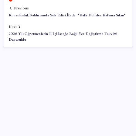
Previous
Konsolosluk Saldırısında Şok Edici İfade: “Kafir Polisler Kafama Sıkın”
Next
2026 Yılı Öğretmenlerin İl İçi İsteğe Bağlı Yer Değiştirme Takvimi
Duyuruldu
SON YAZILAR
Altın fiyatlarında güçlü yükseliş sürüyor: Gram,
çeyrek ve Cumhuriyet altını bugün ne kadar oldu?
Güncel altın fiyatları 7 Ağustos 2026 Cuma…