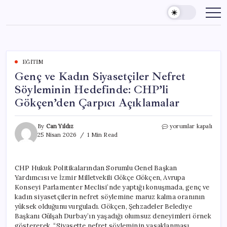
Skip
to
content
EĞITIM
Genç ve Kadın Siyasetçiler Nefret
Söyleminin Hedefinde: CHP’li
Gökçen’den Çarpıcı Açıklamalar
Genç
By
Can Yıldız
yorumlar kapalı
ve
25 Nisan 2026
1 Min Read
Kadın
Siyasetçiler
Nefret
CHP Hukuk Politikalarından Sorumlu Genel Başkan
Söyleminin
Yardımcısı ve İzmir Milletvekili Gökçe Gökçen, Avrupa
Hedefinde:
CHP’li
Konseyi Parlamenter Meclisi’nde yaptığı konuşmada, genç ve
Gökçen’den
kadın siyasetçilerin nefret söylemine maruz kalma oranının
Çarpıcı
yüksek olduğunu vurguladı. Gökçen, Şehzadeler Belediye
Açıklamalar
Başkanı Gülşah Durbay’ın yaşadığı olumsuz deneyimleri örnek
için
göstererek, “Siyasette nefret söyleminin yasaklanması