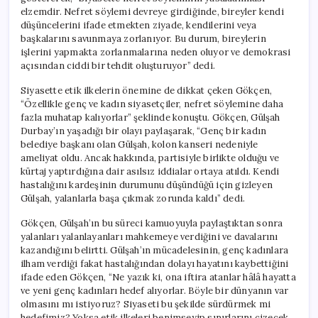
elzemdir. Nefret söylemi devreye girdiğinde, bireyler kendi
düşüncelerini ifade etmekten ziyade, kendilerini veya
başkalarını savunmaya zorlanıyor. Bu durum, bireylerin
işlerini yapmakta zorlanmalarına neden oluyor ve demokrasi
açısından ciddi bir tehdit oluşturuyor” dedi.
Siyasette etik ilkelerin önemine de dikkat çeken Gökçen,
“Özellikle genç ve kadın siyasetçiler, nefret söylemine daha
fazla muhatap kalıyorlar” şeklinde konuştu. Gökçen, Gülşah
Durbay’ın yaşadığı bir olayı paylaşarak, “Genç bir kadın
belediye başkanı olan Gülşah, kolon kanseri nedeniyle
ameliyat oldu. Ancak hakkında, partisiyle birlikte olduğu ve
kürtaj yaptırdığına dair asılsız iddialar ortaya atıldı. Kendi
hastalığını kardeşinin durumunu düşündüğü için gizleyen
Gülşah, yalanlarla başa çıkmak zorunda kaldı” dedi.
Gökçen, Gülşah’ın bu süreci kamuoyuyla paylaştıktan sonra
yalanları yalanlayanları mahkemeye verdiğini ve davalarını
kazandığını belirtti. Gülşah’ın mücadelesinin, genç kadınlara
ilham verdiği fakat hastalığından dolayı hayatını kaybettiğini
ifade eden Gökçen, “Ne yazık ki, ona iftira atanlar hâlâ hayatta
ve yeni genç kadınları hedef alıyorlar. Böyle bir dünyanın var
olmasını mı istiyoruz? Siyaseti bu şekilde sürdürmek mi
hedefimiz? Yoksa etik ilkeleri benimseyip sınırlarını çizecek