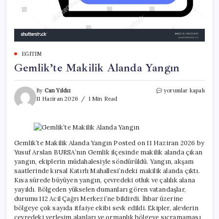
EĞITIM
Gemlik’te Makilik Alanda Yangın
Gemlik’te
By
Can Yıldız
yorumlar kapalı
Makilik
11 Haziran 2026
1 Min Read
Alanda
Yangın
için
Gemlik’te Makilik Alanda Yangın Posted on 11 Haziran 2026 by
Yusuf Arslan BURSA’nın Gemlik ilçesinde makilik alanda çıkan
yangın, ekiplerin müdahalesiyle söndürüldü. Yangın, akşam
saatlerinde kırsal Katırlı Mahallesi’ndeki makilik alanda çıktı.
Kısa sürede büyüyen yangın, çevredeki otluk ve çalılık alana
yayıldı. Bölgeden yükselen dumanları gören vatandaşlar,
durumu 112 Acil Çağrı Merkezi’ne bildirdi. İhbar üzerine
bölgeye çok sayıda itfaiye ekibi sevk edildi. Ekipler, alevlerin
çevredeki yerleşim alanları ve ormanlık bölgeye sıçramaması