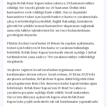
Bugün Refah Sınır Kapısı’ndan yalnızca 29 hastanın tahliye
edildiği, bir önceki günde ise 20 hastanın Ürdün’deki
hastanelere sevk edildiği ifade edildi. Gazze dışındaki
hastanelere tedavi için kayıtlı binlerce hasta ve yaralının hala
çıkış izni beklediği kaydedildi. Sağlık Bakanlığı, hastaların
güvenli bir şekilde uzman hastanelere ulaşmasını sağlamak
amacıyla tahliye işlemlerinin bir an önce hızlandırılması
gerektiğini duyurdu.
Filistin Kızılayı tarafından 19 Nisan’da yapılan açıklamada,
tedavi için bekleyen 18 bin hasta ve yaralının bulunduğu
belirtildi. Refah Sınır Kapısı’nın kısıtlı olarak açıldığı 2 Şubat
tarihinden bu yana sadece 700 yaralının tahliye edilebildiği
vurgulandı.
Ateşkese rağmen İsrail tarafından uygulanan sınır
kısıtlamaları devam ediyor. İsrail ordusu, 10 Ekim 2025’teki
ateşkesin ardından, Refah Sınır Kapısı dahil bölgedeki tüm
çıkış kapılarının ikinci bir duyuruya kadar kapalı tutulacağını
belirtmişti. Refah Sınır Kapısı’nın 19 Mart’ta yalnızca
yayaların geçişine açıldığı ifade edildi. İsrail makamları,
Gazze’nin dünyaya açılan tek kapısı olan Refah Sınır
Kapısı’nda çeşitli nedenlerle sık sık kısıtlamalar yapmaktadır.