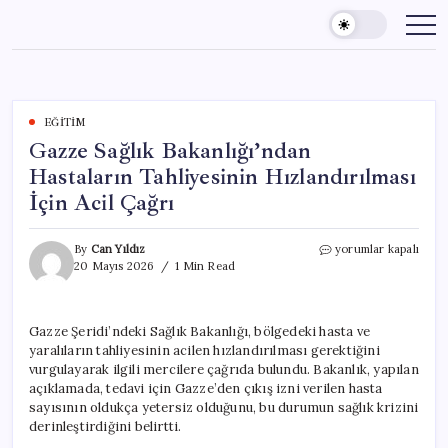
Skip
to
content
EĞITIM
Gazze Sağlık Bakanlığı’ndan
Hastaların Tahliyesinin Hızlandırılması
İçin Acil Çağrı
Gazze
By
Can Yıldız
yorumlar kapalı
Sağlık
20 Mayıs 2026
1 Min Read
Bakanlığı’ndan
Hastaların
Tahliyesinin
Gazze Şeridi’ndeki Sağlık Bakanlığı, bölgedeki hasta ve
Hızlandırılması
yaralıların tahliyesinin acilen hızlandırılması gerektiğini
İçin
Acil
vurgulayarak ilgili mercilere çağrıda bulundu. Bakanlık, yapılan
Çağrı
açıklamada, tedavi için Gazze’den çıkış izni verilen hasta
için
sayısının oldukça yetersiz olduğunu, bu durumun sağlık krizini
derinleştirdiğini belirtti.