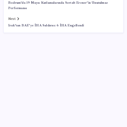
Bodrum’da 19 Mayıs Kutlamalarında Sertab Erener’in Unutulmaz
Performansı
Next
Irak’tan BAE’ye İHA Saldırısı: 6 İHA Engellendi
SON YAZILAR
Bakan Işıkhan açıkladı! Tekstil sektörüne yönelik
işbirliği protokolü imzalandı
Ehliyetinde bu kod olanlara büyük ceza kesilecek
51 ilde 540 konut ve iş yeri açık artırma ile satılacak