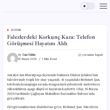
Skip
to
content
EĞITIM
Falezlerdeki Korkunç Kaza: Telefon
Görüşmesi Hayatını Aldı
Falezlerdeki
By
Can Yıldız
yorumlar kapalı
Korkunç
15 Mayıs 2026
1 Min Read
Kaza:
Telefon
Görüşmesi
Antalya’nın Muratpaşa ilçesinde bulunan Düden Şelalesi’nin
Hayatını
falezlerinde trajik bir olay yaşandı. 41 yaşındaki Mehmet Şan,
Aldı
için
telefonla konuştuğu sırada dengesini kaybederek metrelerce
yükseklikten aşağı düştü ve hayatını kaybetti. Olay, 15 Mayıs
2026 tarihinde Çağlayan Mahallesi Barınaklar Bulvarı’nda
gerçekleşti.
Görgü tanıklarının ifadelerine göre, Mehmet Şan, falezlerin