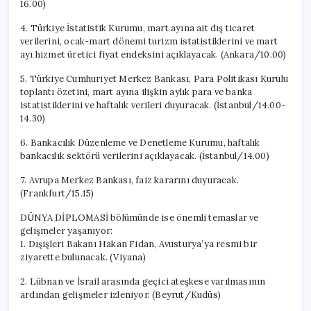
16.00)
4. Türkiye İstatistik Kurumu, mart ayına ait dış ticaret
verilerini, ocak-mart dönemi turizm istatistiklerini ve mart
ayı hizmet üretici fiyat endeksini açıklayacak. (Ankara/10.00)
5. Türkiye Cumhuriyet Merkez Bankası, Para Politikası Kurulu
toplantı özetini, mart ayına ilişkin aylık para ve banka
istatistiklerini ve haftalık verileri duyuracak. (İstanbul/14.00-
14.30)
6. Bankacılık Düzenleme ve Denetleme Kurumu, haftalık
bankacılık sektörü verilerini açıklayacak. (İstanbul/14.00)
7. Avrupa Merkez Bankası, faiz kararını duyuracak.
(Frankfurt/15.15)
DÜNYA DİPLOMASİ bölümünde ise önemli temaslar ve
gelişmeler yaşanıyor:
1. Dışişleri Bakanı Hakan Fidan, Avusturya’ya resmi bir
ziyarette bulunacak. (Viyana)
2. Lübnan ve İsrail arasında geçici ateşkese varılmasının
ardından gelişmeler izleniyor. (Beyrut/Kudüs)