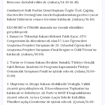
Moscoso da kabul edilecek. (Ankara/14.30-16.45)
Cumhuriyet Halk Partisi Genel Başkanı Özgür Özel, Çağdaş
Gazeteciler Derneği’nin önceki başkanlarından gazeteci yazar
Rahmi Yıldırım’ın cenaze törenine katılacak. (Ankara/16.40)
EKONOMİ ve FİNANS alanında ise önemli etkinlikler
gerçekleşecek:
1. Sanayi ve Teknoloji Bakanı Mehmet Fatih Kacır, ATO
Congresium’da düzenlenecek olan 57. Lise Öğrencileri
Araştırma Projeleri Yarışması ile 20. Ortaokul Öğrencileri
Araştırma Projeleri Yarışması Final Sergisi ve Ödül Töreni’ne
katılacak. (Ankara/10.00)
2. Tarım ve Orman Bakanı İbrahim Yumaklı, Türkiye Gençlik
Vakfı İhtisas Akademi 26 Programı kapsamında Türkiye
Ormancılık Yarışması Finali’ne iştirak edecek. (Adana/11.00-
13.00)
3. Ulaştırma ve Altyapı Bakanı Abdulkadir Uraloğlu, Valilik
ziyareti gerçekleştirecek, İl Koordinasyon Toplantısı’na
katılacak ve Belediyeyi, AK Parti ve MHP il başkanlıklarını
ziyaret edecek. Ayrıca Çorum-Laçin Yolu ile Kırkdilim
Tünelleri açılış törenlerine de iştirak edecek. (Çorum/11.00-