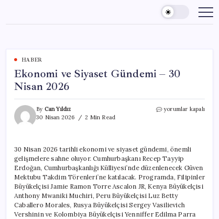
Skip
to
content
HABER
Ekonomi ve Siyaset Gündemi – 30
Nisan 2026
Ekonomi
By
Can Yıldız
yorumlar kapalı
ve
30 Nisan 2026
2 Min Read
Siyaset
Gündemi
–
30 Nisan 2026 tarihli ekonomi ve siyaset gündemi, önemli
30
gelişmelere sahne oluyor. Cumhurbaşkanı Recep Tayyip
Nisan
2026
Erdoğan, Cumhurbaşkanlığı Külliyesi’nde düzenlenecek Güven
için
Mektubu Takdim Törenleri’ne katılacak. Programda, Filipinler
Büyükelçisi Jamie Ramon Torre Ascalon JR, Kenya Büyükelçisi
Anthony Mwaniki Muchiri, Peru Büyükelçisi Luz Betty
Caballero Morales, Rusya Büyükelçisi Sergey Vasilievich
Vershinin ve Kolombiya Büyükelçisi Yenniffer Edilma Parra