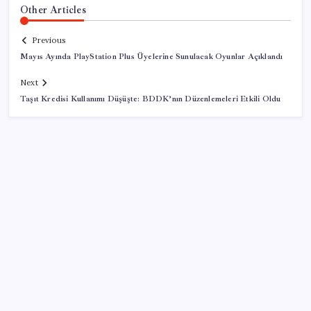
Other Articles
Previous
Mayıs Ayında PlayStation Plus Üyelerine Sunulacak Oyunlar Açıklandı
Next
Taşıt Kredisi Kullanımı Düşüşte: BDDK’nın Düzenlemeleri Etkili Oldu
SON YAZILAR
Bakan Işıkhan açıkladı! Tekstil sektörüne yönelik
işbirliği protokolü imzalandı