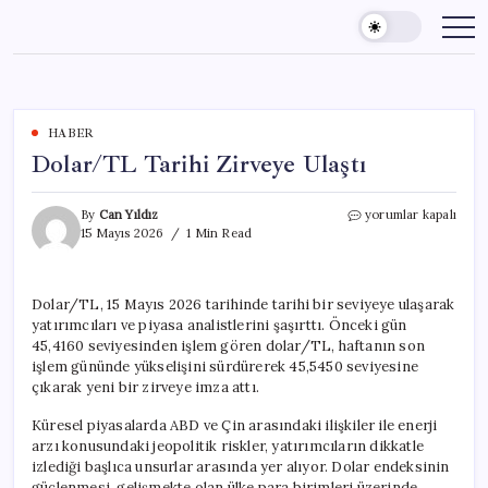
Skip
to
content
HABER
Dolar/TL Tarihi Zirveye Ulaştı
Dolar/TL
By
Can Yıldız
yorumlar kapalı
Tarihi
15 Mayıs 2026
1 Min Read
Zirveye
Ulaştı
için
Dolar/TL, 15 Mayıs 2026 tarihinde tarihi bir seviyeye ulaşarak
yatırımcıları ve piyasa analistlerini şaşırttı. Önceki gün
45,4160 seviyesinden işlem gören dolar/TL, haftanın son
işlem gününde yükselişini sürdürerek 45,5450 seviyesine
çıkarak yeni bir zirveye imza attı.
Küresel piyasalarda ABD ve Çin arasındaki ilişkiler ile enerji
arzı konusundaki jeopolitik riskler, yatırımcıların dikkatle
izlediği başlıca unsurlar arasında yer alıyor. Dolar endeksinin
güçlenmesi, gelişmekte olan ülke para birimleri üzerinde