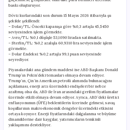
baskı oluşturuyor.
Döviz kurlarındaki son durum 15 Mayıs 2026 itibarıyla şu
şekilde şekillendi:
– Dolar/TL: Önceki kapanışa göre %0,3 artışla 45,5450
seviyesinden işlem görmekte.
– Avro/TL: %0,1 düşüşle 53,1090 liradan satılmakta.
– Sterlin/TL: %0,2 azalışla 60,9310 lira seviyesinde işlem
görmekte.
– Dolar Endeksi: %0,2 artışla 99,1 puan seviyesinde
seyrediyor.
Piyasalardaki ana gündem maddesi ise ABD Başkanı Donald
Trump’ın Pekin’deki temasları olmaya devam ediyor.
Trump’ın, Çin’in Amerikan petrolü alımında bulunacağını
açıklaması, enerji arzı üzerindeki endişeleri bir nebze
azaltmış olsa da, ABD ile İran arasındaki gerilim fiyatlamalar
üzerinde etkili olmaya devam ediyor. Ayrıca, ABD’deki üretici
enflasyonunun (ÜFE) beklentilerin üzerinde gelmesi, savaş
koşullarının makroekonomik dengeler üzerindeki etkisini
ortaya koyuyor. Enerji fiyatlarındaki dalgalanma ve büyüme
dinamiklerine dair kaygılar, yatırımcıların temkinli
yaklaşımını destekliyor.