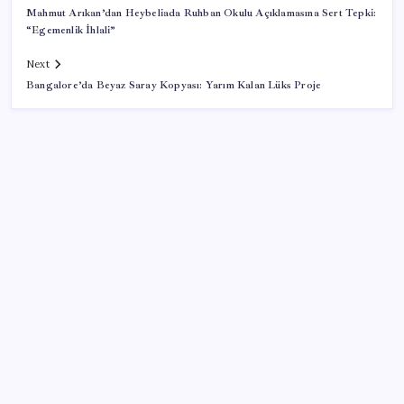
Mahmut Arıkan’dan Heybeliada Ruhban Okulu Açıklamasına Sert Tepki:
“Egemenlik İhlali”
Next
Bangalore’da Beyaz Saray Kopyası: Yarım Kalan Lüks Proje
SON YAZILAR
TMO’nun fındık fiyatına YENİ Partili Seyit Torun’dan
tepki: ‘Bu, sefalet fiyatıdır’
Mevduat faizinde mart ayından bu yana bir ilk
yaşandı!