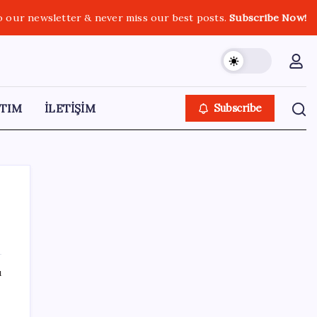
o our newsletter & never miss our best posts.
Subscribe Now!
TIM
İLETİŞİM
Subscribe
SON YAZILAR
ı
Ehliyetinde bu kod olanlara büyük ceza
kesilecek