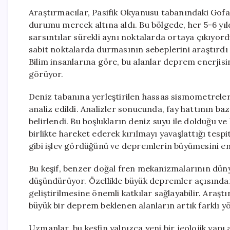
Araştırmacılar, Pasifik Okyanusu tabanındaki Gofa
durumu mercek altına aldı. Bu bölgede, her 5-6 yı
sarsıntılar sürekli aynı noktalarda ortaya çıkıyord
sabit noktalarda durmasının sebeplerini araştırdı ve
Bilim insanlarına göre, bu alanlar deprem enerjisi
görüyor.
Deniz tabanına yerleştirilen hassas sismometreler a
analiz edildi. Analizler sonucunda, fay hattının baz
belirlendi. Bu boşlukların deniz suyu ile dolduğu v
birlikte hareket ederek kırılmayı yavaşlattığı tespi
gibi işlev gördüğünü ve depremlerin büyümesini eng
Bu keşif, benzer doğal fren mekanizmalarının düny
düşündürüyor. Özellikle büyük depremler açısından
geliştirilmesine önemli katkılar sağlayabilir. Araş
büyük bir deprem beklenen alanların artık farklı y
Uzmanlar, bu keşfin yalnızca yeni bir jeolojik ya