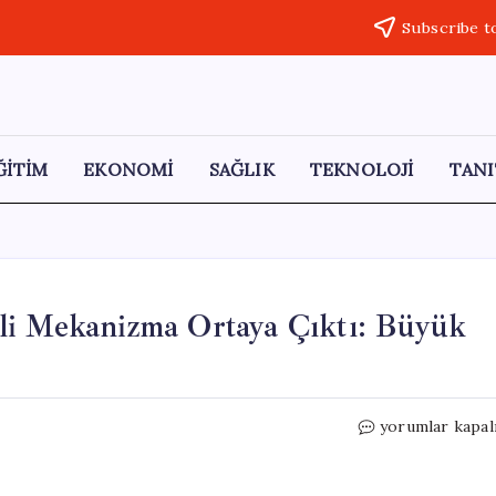
Subscribe t
ĞİTİM
EKONOMİ
SAĞLIK
TEKNOLOJİ
TANI
li Mekanizma Ortaya Çıktı: Büyük
Dev
yorumlar kapal
Depremleri
Engelleyen
Gizli