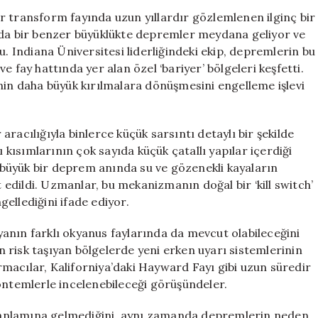
Mekanizma
r transform fayında uzun yıllardır gözlemlenen ilginç bir
Ortaya
lda bir benzer büyüklükte depremler meydana geliyor ve
Çıktı:
u. Indiana Üniversitesi liderliğindeki ekip, depremlerin bu
Büyük
 fay hattında yer alan özel ‘bariyer’ bölgeleri keşfetti.
Sarsıntıları
nin daha büyük kırılmalara dönüşmesini engelleme işlevi
Durduruyor
için
racılığıyla binlerce küçük sarsıntı detaylı bir şekilde
ı kısımlarının çok sayıda küçük çatallı yapılar içerdiği
e büyük bir deprem anında su ve gözenekli kayaların
t edildi. Uzmanlar, bu mekanizmanın doğal bir ‘kill switch’
ellediğini ifade ediyor.
anın farklı okyanus faylarında da mevcut olabileceğini
 risk taşıyan bölgelerde yeni erken uyarı sistemlerinin
tırmacılar, Kaliforniya’daki Hayward Fayı gibi uzun süredir
öntemlerle incelenebileceği görüşündeler.
pı anlamına gelmediğini, aynı zamanda depremlerin neden