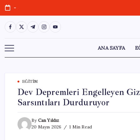
Skip
-
to
content
https://www.facebook.com/
https://twitter.com/
https://t.me/
https://www.instagram.com/
https://youtube.com/
ANA SAYFA
E
EĞITIM
Dev Depremleri Engelleyen Giz
Sarsıntıları Durduruyor
By
Can Yıldız
20 Mayıs 2026
1 Min Read