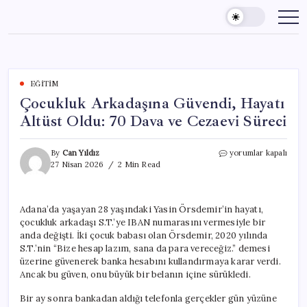
Skip
to
content
EĞITIM
Çocukluk Arkadaşına Güvendi, Hayatı
Altüst Oldu: 70 Dava ve Cezaevi Süreci
Çocukluk
By
Can Yıldız
yorumlar kapalı
Arkadaşına
27 Nisan 2026
2 Min Read
Güvendi,
Hayatı
Altüst
Adana’da yaşayan 28 yaşındaki Yasin Örsdemir’in hayatı,
Oldu:
çocukluk arkadaşı S.T.’ye IBAN numarasını vermesiyle bir
70
Dava
anda değişti. İki çocuk babası olan Örsdemir, 2020 yılında
ve
S.T.’nin “Bize hesap lazım, sana da para vereceğiz.” demesi
Cezaevi
üzerine güvenerek banka hesabını kullandırmaya karar verdi.
Süreci
Ancak bu güven, onu büyük bir belanın içine sürükledi.
için
Bir ay sonra bankadan aldığı telefonla gerçekler gün yüzüne