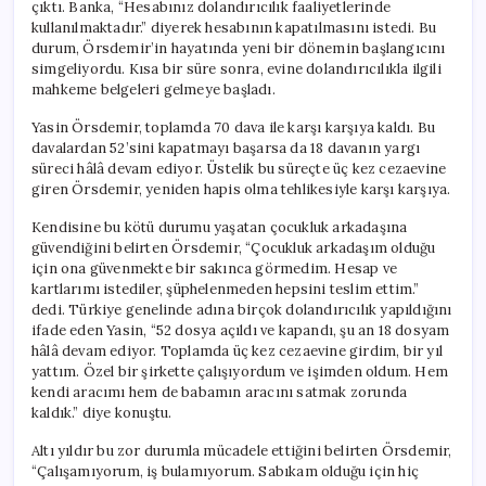
çıktı. Banka, “Hesabınız dolandırıcılık faaliyetlerinde
kullanılmaktadır.” diyerek hesabının kapatılmasını istedi. Bu
durum, Örsdemir’in hayatında yeni bir dönemin başlangıcını
simgeliyordu. Kısa bir süre sonra, evine dolandırıcılıkla ilgili
mahkeme belgeleri gelmeye başladı.
Yasin Örsdemir, toplamda 70 dava ile karşı karşıya kaldı. Bu
davalardan 52’sini kapatmayı başarsa da 18 davanın yargı
süreci hâlâ devam ediyor. Üstelik bu süreçte üç kez cezaevine
giren Örsdemir, yeniden hapis olma tehlikesiyle karşı karşıya.
Kendisine bu kötü durumu yaşatan çocukluk arkadaşına
güvendiğini belirten Örsdemir, “Çocukluk arkadaşım olduğu
için ona güvenmekte bir sakınca görmedim. Hesap ve
kartlarımı istediler, şüphelenmeden hepsini teslim ettim.”
dedi. Türkiye genelinde adına birçok dolandırıcılık yapıldığını
ifade eden Yasin, “52 dosya açıldı ve kapandı, şu an 18 dosyam
hâlâ devam ediyor. Toplamda üç kez cezaevine girdim, bir yıl
yattım. Özel bir şirkette çalışıyordum ve işimden oldum. Hem
kendi aracımı hem de babamın aracını satmak zorunda
kaldık.” diye konuştu.
Altı yıldır bu zor durumla mücadele ettiğini belirten Örsdemir,
“Çalışamıyorum, iş bulamıyorum. Sabıkam olduğu için hiç