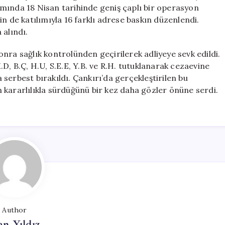
Kişi
mında 18 Nisan tarihinde geniş çaplı bir operasyon
Tutuklandı
n de katılımıyla 16 farklı adrese baskın düzenlendi.
için
 alındı.
nra sağlık kontrolünden geçirilerek adliyeye sevk edildi.
D, B.Ç, H.U, S.E.E, Y.B. ve R.H. tutuklanarak cezaevine
a serbest bırakıldı. Çankırı’da gerçekleştirilen bu
 kararlılıkla sürdüğünü bir kez daha gözler önüne serdi.
Author
n Yıldız