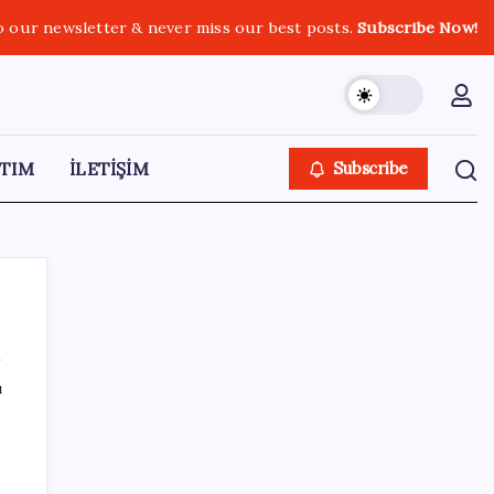
o our newsletter & never miss our best posts.
Subscribe Now!
TIM
İLETİŞİM
Subscribe
ı
SON YAZILAR
Bakan Işıkhan açıkladı! Tekstil sektörüne
yönelik işbirliği protokolü imzalandı