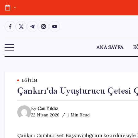
Skip
-
to
content
https://www.facebook.com/
https://twitter.com/
https://t.me/
https://www.instagram.com/
https://youtube.com/
ANA SAYFA
E
EĞITIM
Çankırı’da Uyuşturucu Çetesi Ç
By
Can Yıldız
22 Nisan 2026
1 Min Read
Çankırı Cumhuriyet Başsavcılığı’nın koordinesiyle