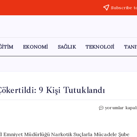
Subscribe t
ĞİTİM
EKONOMİ
SAĞLIK
TEKNOLOJİ
TANI
ökertildi: 9 Kişi Tutuklandı
Çankırı’da
yorumlar kapal
Uyuşturucu
Çetesi
Çökertildi:
9
 İl Emniyet Müdürlüğü Narkotik Suçlarla Mücadele Şube