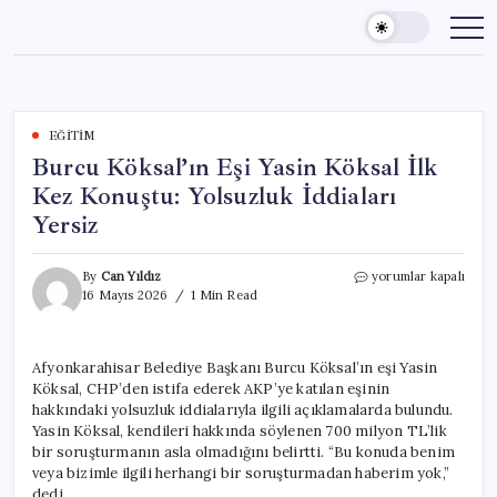
Skip
to
content
EĞITIM
Burcu Köksal’ın Eşi Yasin Köksal İlk
Kez Konuştu: Yolsuzluk İddiaları
Yersiz
Burcu
By
Can Yıldız
yorumlar kapalı
Köksal’ın
16 Mayıs 2026
1 Min Read
Eşi
Yasin
Köksal
Afyonkarahisar Belediye Başkanı Burcu Köksal’ın eşi Yasin
İlk
Köksal, CHP’den istifa ederek AKP’ye katılan eşinin
Kez
Konuştu:
hakkındaki yolsuzluk iddialarıyla ilgili açıklamalarda bulundu.
Yolsuzluk
Yasin Köksal, kendileri hakkında söylenen 700 milyon TL’lik
İddiaları
bir soruşturmanın asla olmadığını belirtti. “Bu konuda benim
Yersiz
veya bizimle ilgili herhangi bir soruşturmadan haberim yok,”
için
dedi.