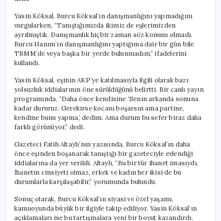
Yasin Köksal, Burcu Köksal’ın danışmanlığını yapmadığını
vurgularken, “Tanıştığımızda ikimiz de eşlerimizden
ayrılmıştık. Danışmanlık hiçbir zaman söz konusu olmadı.
Burcu Hanım’ın danışmanlığını yaptığıma dair bir gün bile
TBMM’de veya başka bir yerde bulunmadım,” ifadelerini
kullandı.
Yasin Köksal, eşinin AKP’ye katılmasıyla ilgili olarak bazı
yolsuzluk iddialarının öne sürüldüğünü belirtti. Bir canlı yayın
programında, “Daha önce kendisine ‘Senin arkanda sonuna
kadar dururuz. Gerekirse kocanı boşarsın ama partine,
kendine bunu yapma,’ dedim. Ama durum bu sefer biraz daha
farklı görünüyor,” dedi.
Gazeteci Fatih Altaylı’nın yazısında, Burcu Köksal’ın daha
önce eşinden boşanarak tanıştığı bir gazeteciyle evlendiği
iddialarına da yer verildi. Altaylı, “Bu bir tür ihanet imasıydı.
İhanetin cinsiyeti olmaz, erkek ve kadın her ikisi de bu
durumlarla karşılaşabilir,” yorumunda bulundu.
Sonuç olarak, Burcu Köksal’ın siyasi ve özel yaşamı,
kamuoyunda büyük bir ilgiyle takip ediliyor. Yasin Köksal’ın
açıklamaları ise bu tartışmalara yeni bir boyut kazandırdı.