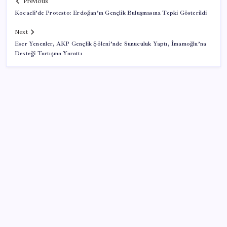
Previous
Kocaeli’de Protesto: Erdoğan’ın Gençlik Buluşmasına Tepki Gösterildi
Next
Eser Yenenler, AKP Gençlik Şöleni’nde Sunuculuk Yaptı, İmamoğlu’na
Desteği Tartışma Yarattı
SON YAZILAR
Bakan Işıkhan açıkladı! Tekstil sektörüne yönelik
işbirliği protokolü imzalandı
Ehliyetinde bu kod olanlara büyük ceza kesilecek