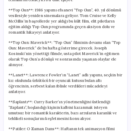
**Top Gun**: 1986 yapımı efsanevi “Top Gun”, 40. yıl dönümü
vesilesiyle yeniden sinemalara geliyor. Tom Cruise ve Kelly
McGillis’in başrollerde yer aldığı bu kült film, elit pilotların
eğitim aldığı Top Gun programında geçen aksiyon dolu ve
romantik hikayeyi anlatıyor.
**Top Gun: Maverick**: “Top Gun” filminin devamı olan “Top
Gun: Maverick” de bu hafta gösterime girecek. Joseph
Kosinski’nin yönettiği filmde, usta pilot Maverick’in eğitmen
olarak Top Gun’a dönüşü ve sonrasında yaşanan olaylar ele
alınıyor.
**Lanet**: Lawrence Fowler’ın “Lanet” adlı yapımı, seçkin bir
kız okulunda ürkütücü bir oyuncak kutusu bulan altı
öğrencinin, serbest kalan iblisle verdikleri mücadeleyi
anlatıyor.
**Saplantı**: Curry Barker’ın yönetmenliğini üstlendiği
“Saplantı”, hoşlandığı kişinin kalbini kazanmak isteyen
umutsuz bir romantik karakterin, bazı arzuların karanlık ve
tehlikeli sonuçlarını keşfetmesini konu alıyor.
**Patiler: O Zaman Dans**: Haftanın tek animasyon filmi