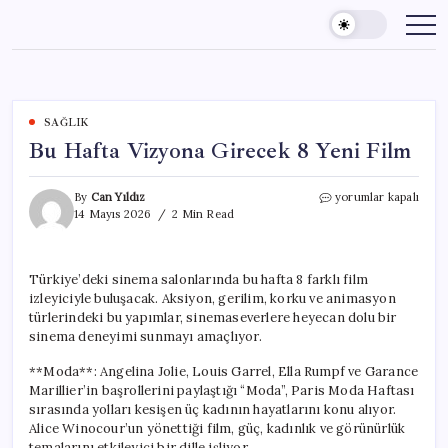
Skip
to
content
SAĞLIK
Bu Hafta Vizyona Girecek 8 Yeni Film
Bu
By
Can Yıldız
yorumlar kapalı
Hafta
14 Mayıs 2026
2 Min Read
Vizyona
Girecek
8
Türkiye’deki sinema salonlarında bu hafta 8 farklı film
Yeni
izleyiciyle buluşacak. Aksiyon, gerilim, korku ve animasyon
Film
için
türlerindeki bu yapımlar, sinemaseverlere heyecan dolu bir
sinema deneyimi sunmayı amaçlıyor.
**Moda**: Angelina Jolie, Louis Garrel, Ella Rumpf ve Garance
Marillier’in başrollerini paylaştığı “Moda”, Paris Moda Haftası
sırasında yolları kesişen üç kadının hayatlarını konu alıyor.
Alice Winocour’un yönettiği film, güç, kadınlık ve görünürlük
temalarını etkileyici bir dille işliyor.