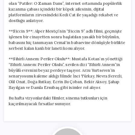
olan “Patiler: O Zaman Dans”, internet ortamında popülerlik
kazanma çabası içindeki bir köpek ailesinin, dijital
platformların zirvesindeki Kedi Cat ile yaşadığı rekabet ve
dostluğu anlatıyor.
**Siccin 9**: Alper Mestçi’nin “Siccin 9” adlı filmi, geçmişte
işlenen bir cinayetten sonra başlatılan yasaklı bir büyünün,
babasını hiç tanımayan Cemal’in babaevine dönüşüyle birlikte
serbest kalan kanlı bir laneti konu alıyor.
**Sihirli Annem: Periler Okulu**: Mustafa Kotan’ın yönettiği
“Sihirli Annem: Periler Okulu”, sevilen dizi “Sihirli Annem”in
büyülü evrenini beyaz perdeye taşıyor. Arzu Yurtseven’in
senaryosunu kaleme aldığı filmde İnci Türkay, Nevra Serezli,
Gül Onat, Doğa Rutkay, Ecrin Su Çoban, Bekir Aksoy, Şahap
Sayılgan ve Damla Ersubaş gibi isimler rol alıyor.
Bu hafta vizyonlardaki filmler, sinema tutkunları için
kaçırılmayacak fırsatlar sunuyor.