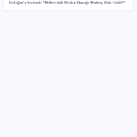
Erdoğan’a Seslendi: “Milletvekili Neden Ekmeğe Muhtaç Hale Geldi?”
SON YAZILAR
Telif baskısı sonuç verdi: Suno şarkılarına dijital imza
geliyor
PlayStation kutularının üzerinde artık bu uyarı
olacak
BDDK’den tasarruf finansman şirketlerine yeni
düzenleme
Ekran Paylaşımı’nda tehlikeli açık: Mac’e uzaktan