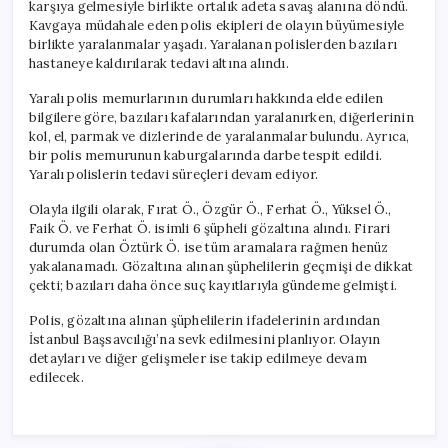
karşıya gelmesiyle birlikte ortalık adeta savaş alanına döndü.
Kavgaya müdahale eden polis ekipleri de olayın büyümesiyle
birlikte yaralanmalar yaşadı. Yaralanan polislerden bazıları
hastaneye kaldırılarak tedavi altına alındı.
Yaralı polis memurlarının durumları hakkında elde edilen
bilgilere göre, bazıları kafalarından yaralanırken, diğerlerinin
kol, el, parmak ve dizlerinde de yaralanmalar bulundu. Ayrıca,
bir polis memurunun kaburgalarında darbe tespit edildi.
Yaralı polislerin tedavi süreçleri devam ediyor.
Olayla ilgili olarak, Fırat Ö., Özgür Ö., Ferhat Ö., Yüksel Ö.,
Faik Ö. ve Ferhat Ö. isimli 6 şüpheli gözaltına alındı. Firari
durumda olan Öztürk Ö. ise tüm aramalara rağmen henüz
yakalanamadı. Gözaltına alınan şüphelilerin geçmişi de dikkat
çekti; bazıları daha önce suç kayıtlarıyla gündeme gelmişti.
Polis, gözaltına alınan şüphelilerin ifadelerinin ardından
İstanbul Başsavcılığı’na sevk edilmesini planlıyor. Olayın
detayları ve diğer gelişmeler ise takip edilmeye devam
edilecek.