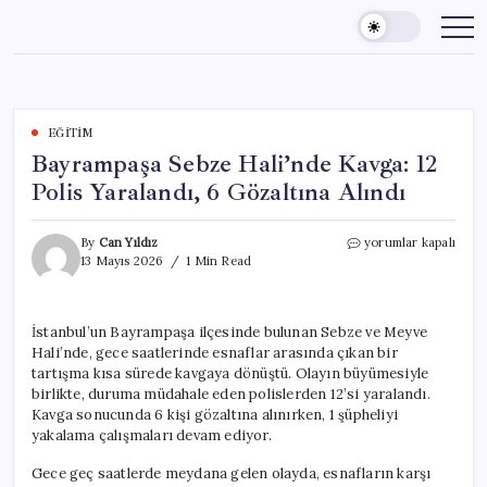
Skip
to
content
EĞITIM
Bayrampaşa Sebze Hali’nde Kavga: 12
Polis Yaralandı, 6 Gözaltına Alındı
Bayrampaşa
By
Can Yıldız
yorumlar kapalı
Sebze
13 Mayıs 2026
1 Min Read
Hali’nde
Kavga:
12
İstanbul’un Bayrampaşa ilçesinde bulunan Sebze ve Meyve
Polis
Hali’nde, gece saatlerinde esnaflar arasında çıkan bir
Yaralandı,
6
tartışma kısa sürede kavgaya dönüştü. Olayın büyümesiyle
Gözaltına
birlikte, duruma müdahale eden polislerden 12’si yaralandı.
Alındı
Kavga sonucunda 6 kişi gözaltına alınırken, 1 şüpheliyi
için
yakalama çalışmaları devam ediyor.
Gece geç saatlerde meydana gelen olayda, esnafların karşı