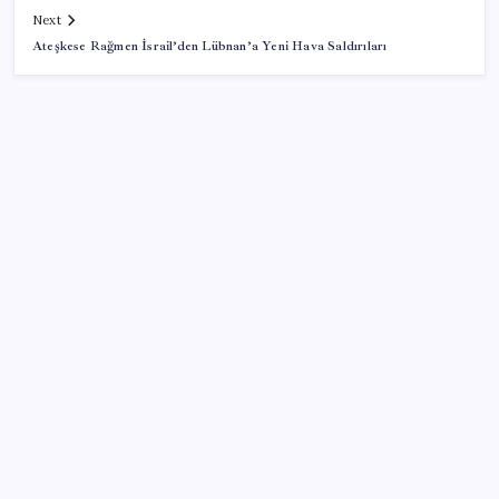
Next
Ateşkese Rağmen İsrail’den Lübnan’a Yeni Hava Saldırıları
SON YAZILAR
Bakan Işıkhan açıkladı! Tekstil sektörüne yönelik
işbirliği protokolü imzalandı
Ehliyetinde bu kod olanlara büyük ceza kesilecek
51 ilde 540 konut ve iş yeri açık artırma ile satılacak
Hyundai Bluelink Türkiye’de Eski Araçlara Gelmiyor