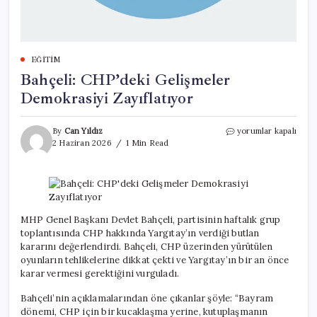
EĞITIM
Bahçeli: CHP’deki Gelişmeler
Demokrasiyi Zayıflatıyor
Bahçeli:
By
Can Yıldız
yorumlar kapalı
CHP’deki
2 Haziran 2026
1 Min Read
Gelişmeler
Demokrasiyi
Zayıflatıyor
için
MHP Genel Başkanı Devlet Bahçeli, partisinin haftalık grup
toplantısında CHP hakkında Yargıtay’ın verdiği butlan
kararını değerlendirdi. Bahçeli, CHP üzerinden yürütülen
oyunların tehlikelerine dikkat çekti ve Yargıtay’ın bir an önce
karar vermesi gerektiğini vurguladı.
Bahçeli’nin açıklamalarından öne çıkanlar şöyle: “Bayram
dönemi, CHP için bir kucaklaşma yerine, kutuplaşmanın