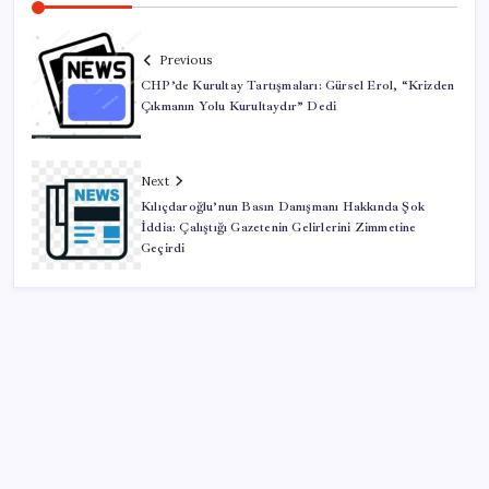
Previous
CHP’de Kurultay Tartışmaları: Gürsel Erol, “Krizden
Çıkmanın Yolu Kurultaydır” Dedi
Next
Kılıçdaroğlu’nun Basın Danışmanı Hakkında Şok
İddia: Çalıştığı Gazetenin Gelirlerini Zimmetine
Geçirdi