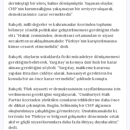
derinleştiği bir süreç haline dönüşmüştür. Yaşanan olaylar,
CHP’nin kurumsallığına yakışmayan bir seviyeye ulaşarak,
demokrasimize zarar vermektedir.”
Bahçeli, milli değerler ve kahramanlar üzerinden toplumu
bölmeye yönelik politikalar geliştirilmemesi gerektiğini ifade
etti. “Hukuk zemininden, demokrasi ortamından ve siyasi
nezaketten uzaklaşılmamalıdır. Türkiye’nin karıştırılmasına
kimse cesaret etmemelidir,” dedi.
Bahçeli, olayların sokaklarda fiziki mücadeleye dönüşmemesi
gerektiğini belirterek, Yargıtay’ın konuya dair hızlı bir karar
alması gerektiğini söyledi. “Yargıtay, mahkeme kararına
yapılan itirazları ciddiye alarak, hassasiyet gerektiren bu
konuda bir an önce karar vermelidir,” şeklinde konuştu.
Bahçeli, Türk siyaseti ve demokrasisinin zayıflatılmasına izin
verilmemesi gerektiğini vurgulayarak, “Cumhuriyet Halk
Partisi üzerinden yürütülen oyunların tehlikelerine daha önce
de dikkat çekmiştim. Bugün, bölünmüş bir CHP algısının
oluşturulmaya çalışıldığını görmekteyiz. Unutulmamalıdır ki,
terörsüz bir Türkiye ve bölgesel gelişmeler döneminde ortak
akıl ve güçlü siyasi kurumlara daha fazla ihtiyaç duyulacaktır,”
dedi.