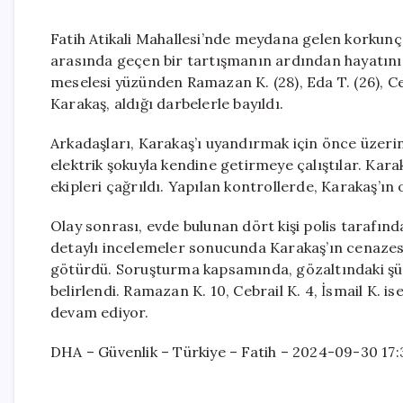
Fatih Atikali Mahallesi’nde meydana gelen korkunç 
arasında geçen bir tartışmanın ardından hayatını 
meselesi yüzünden Ramazan K. (28), Eda T. (26), Cebr
Karakaş, aldığı darbelerle bayıldı.
Arkadaşları, Karakaş’ı uyandırmak için önce üzeri
elektrik şokuyla kendine getirmeye çalıştılar. Kara
ekipleri çağrıldı. Yapılan kontrollerde, Karakaş’ın 
Olay sonrası, evde bulunan dört kişi polis tarafında
detaylı incelemeler sonucunda Karakaş’ın cenazesi
götürdü. Soruşturma kapsamında, gözaltındaki şüph
belirlendi. Ramazan K. 10, Cebrail K. 4, İsmail K. is
devam ediyor.
DHA – Güvenlik – Türkiye – Fatih – 2024-09-30 17: