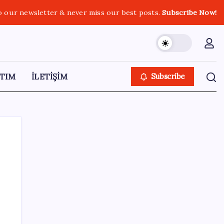
o our newsletter & never miss our best posts.
Subscribe Now!
TIM
İLETİŞİM
Subscribe
SON YAZILAR
Altın fiyatlarında güçlü yükseliş sürüyor:
Gram, çeyrek ve Cumhuriyet altını bugün