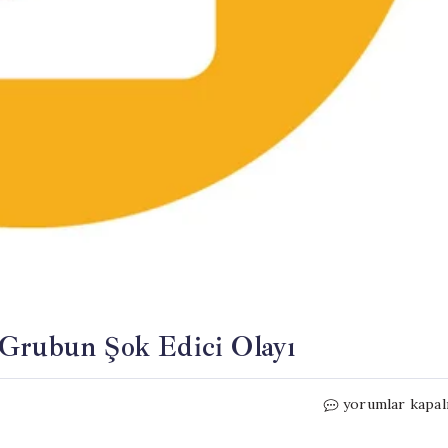
 Grubun Şok Edici Olayı
Arkadaşını
yorumlar kapal
Bayıltarak
Öldüren