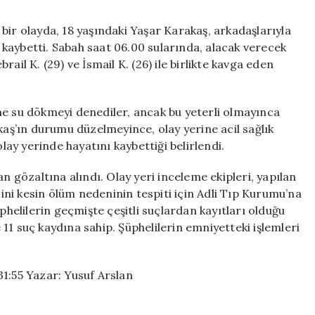
Grubun
Şok
bir olayda, 18 yaşındaki Yaşar Karakaş, arkadaşlarıyla
Edici
kaybetti. Sabah saat 06.00 sularında, alacak verecek
Olayı
ail K. (29) ve İsmail K. (26) ile birlikte kavga eden
için
ne su dökmeyi denediler, ancak bu yeterli olmayınca
kaş’ın durumu düzelmeyince, olay yerine acil sağlık
olay yerinde hayatını kaybettiği belirlendi.
n gözaltına alındı. Olay yeri inceleme ekipleri, yapılan
ni kesin ölüm nedeninin tespiti için Adli Tıp Kurumu’na
elilerin geçmişte çeşitli suçlardan kayıtları olduğu
e 11 suç kaydına sahip. Şüphelilerin emniyetteki işlemleri
31:55 Yazar: Yusuf Arslan