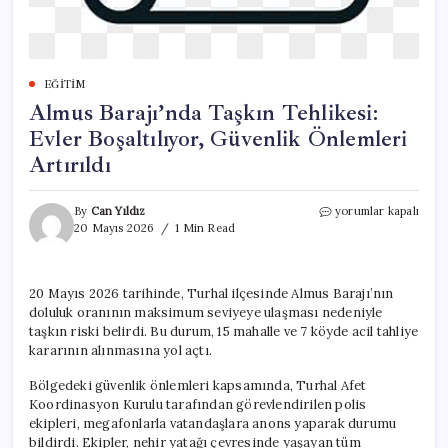
EĞITIM
Almus Barajı’nda Taşkın Tehlikesi:
Evler Boşaltılıyor, Güvenlik Önlemleri
Artırıldı
Almus
By
Can Yıldız
yorumlar kapalı
Barajı’nda
20 Mayıs 2026
1 Min Read
Taşkın
Tehlikesi:
Evler
20 Mayıs 2026 tarihinde, Turhal ilçesinde Almus Barajı’nın
Boşaltılıyor,
doluluk oranının maksimum seviyeye ulaşması nedeniyle
Güvenlik
Önlemleri
taşkın riski belirdi. Bu durum, 15 mahalle ve 7 köyde acil tahliye
Artırıldı
kararının alınmasına yol açtı.
için
Bölgedeki güvenlik önlemleri kapsamında, Turhal Afet
Koordinasyon Kurulu tarafından görevlendirilen polis
ekipleri, megafonlarla vatandaşlara anons yaparak durumu
bildirdi. Ekipler, nehir yatağı çevresinde yaşayan tüm