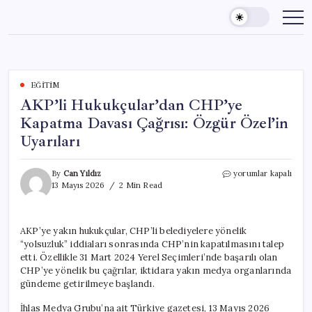
Skip
to
content
EĞITIM
AKP’li Hukukçular’dan CHP’ye
Kapatma Davası Çağrısı: Özgür Özel’in
Uyarıları
AKP’li
By
Can Yıldız
yorumlar kapalı
Hukukçular’dan
13 Mayıs 2026
2 Min Read
CHP’ye
Kapatma
Davası
AKP’ye yakın hukukçular, CHP’li belediyelere yönelik
Çağrısı:
“yolsuzluk” iddiaları sonrasında CHP’nin kapatılmasını talep
Özgür
Özel’in
etti. Özellikle 31 Mart 2024 Yerel Seçimleri’nde başarılı olan
Uyarıları
CHP’ye yönelik bu çağrılar, iktidara yakın medya organlarında
için
gündeme getirilmeye başlandı.
İhlas Medya Grubu’na ait Türkiye gazetesi, 13 Mayıs 2026