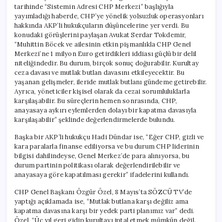
tarihinde “Sistemin Adresi CHP Merkezi” başlığıyla
yayımladığı haberde, CHP’ye yönelik yolsuzluk operasyonları
hakkında AKP’li hukukçuların düşüncelerine yer verdi. Bu
konudaki görüşlerini paylaşan Avukat Serdar Tokdemir,
“Muhittin Böcek ve ailesinin etkin pişmanlıkla CHP Genel
Merkezi’ne 1 milyon Euro getirdikleri iddiası güçlü bir delil
niteliğindedir. Bu durum, birçok sonuç doğurabilir. Kurultay
ceza davası ve mutlak butlan davasını etkileyecektir. Bu
yaşanan gelişmeler, ileride mutlak butlanı gündeme getirebilir.
Ayrıca, yöneticiler kişisel olarak da cezai sorumluluklarla
karşılaşabilir. Bu süreçlerin hemen sonrasında, CHP,
anayasaya aykırı eylemlerden dolayı bir kapatma davasıyla
karşılaşabilir” şeklinde değerlendirmelerde bulundu.
Başka bir AKP’li hukukçu Hadi Dündar ise, “Eğer CHP, gizli ve
kara paralarla finanse ediliyorsa ve bu durum CHP liderinin
bilgisi dahilindeyse, Genel Merkez’de para alınıyorsa, bu
durum partinin politikası olarak değerlendirilebilir ve
anayasaya göre kapatılması gerekir” ifadelerini kullandı.
CHP Genel Başkanı Özgür Özel, 8 Mayıs’ta SÖZCÜ TV’de
yaptığı açıklamada ise, “Mutlak butlana karşı değiliz ama
kapatma davasına karşı bir yedek parti planımız var” dedi.
Özel, “Üç yıl geri gidip kurultayı iptal etmek mümkün değil.