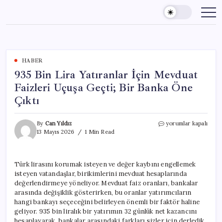
Skip
to
content
HABER
935 Bin Lira Yatıranlar İçin Mevduat
Faizleri Uçuşa Geçti; Bir Banka Öne
Çıktı
935
By
Can Yıldız
yorumlar kapalı
Bin
13 Mayıs 2026
1 Min Read
Lira
Yatıranlar
İçin
Türk lirasını korumak isteyen ve değer kaybını engellemek
Mevduat
isteyen vatandaşlar, birikimlerini mevduat hesaplarında
Faizleri
Uçuşa
değerlendirmeye yöneliyor. Mevduat faiz oranları, bankalar
Geçti;
arasında değişiklik gösterirken, bu oranlar yatırımcıların
Bir
hangi bankayı seçeceğini belirleyen önemli bir faktör haline
Banka
geliyor. 935 bin liralık bir yatırımın 32 günlük net kazancını
Öne
hesaplayarak, bankalar arasındaki farkları sizler için derledik.