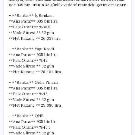
Çıktı
İşte 935 bin liranın 32 günlük vade süresindeki getiri detayları:
için
– **Banka:** İş Bankası
**Ana Para:** 935 bin lira
**Faiz Oranı:** %38,5
**Vade Süresi:** 32 gün
**Net Kazanç:** 26.037 lira
– **Banka:** Yapı Kredi
**Ana Para:** 935 bin lira
**Faiz Oranı:** %42
**Vade Süresi:** 32 gün
**Net Kazanç:** 28.404 lira
– **Banka:** Getir Finans
**Ana Para:** 935 bin lira
**Faiz Oranı:** %43
**Vade Süresi:** 32 gün
**Net Kazanç:** 29.080 lira
– **Banka:** QNB
**Ana Para:** 935 bin lira
**Faiz Oranı:** %43,5
**Vade Süresi:** 32 gün