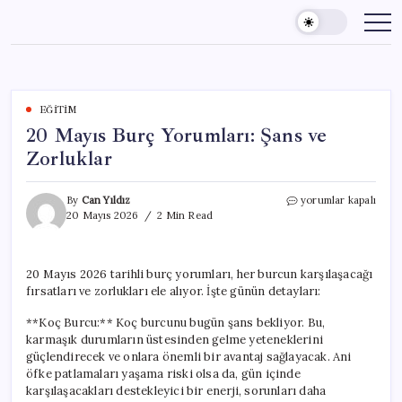
Skip
to
content
EĞITIM
20 Mayıs Burç Yorumları: Şans ve
Zorluklar
20
By
Can Yıldız
yorumlar kapalı
Mayıs
20 Mayıs 2026
2 Min Read
Burç
Yorumları:
Şans
20 Mayıs 2026 tarihli burç yorumları, her burcun karşılaşacağı
ve
fırsatları ve zorlukları ele alıyor. İşte günün detayları:
Zorluklar
için
**Koç Burcu:** Koç burcunu bugün şans bekliyor. Bu,
karmaşık durumların üstesinden gelme yeteneklerini
güçlendirecek ve onlara önemli bir avantaj sağlayacak. Ani
öfke patlamaları yaşama riski olsa da, gün içinde
karşılaşacakları destekleyici bir enerji, sorunları daha