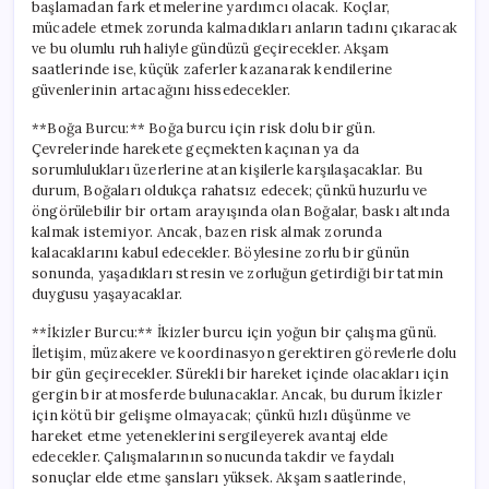
başlamadan fark etmelerine yardımcı olacak. Koçlar,
mücadele etmek zorunda kalmadıkları anların tadını çıkaracak
ve bu olumlu ruh haliyle gündüzü geçirecekler. Akşam
saatlerinde ise, küçük zaferler kazanarak kendilerine
güvenlerinin artacağını hissedecekler.
**Boğa Burcu:** Boğa burcu için risk dolu bir gün.
Çevrelerinde harekete geçmekten kaçınan ya da
sorumlulukları üzerlerine atan kişilerle karşılaşacaklar. Bu
durum, Boğaları oldukça rahatsız edecek; çünkü huzurlu ve
öngörülebilir bir ortam arayışında olan Boğalar, baskı altında
kalmak istemiyor. Ancak, bazen risk almak zorunda
kalacaklarını kabul edecekler. Böylesine zorlu bir günün
sonunda, yaşadıkları stresin ve zorluğun getirdiği bir tatmin
duygusu yaşayacaklar.
**İkizler Burcu:** İkizler burcu için yoğun bir çalışma günü.
İletişim, müzakere ve koordinasyon gerektiren görevlerle dolu
bir gün geçirecekler. Sürekli bir hareket içinde olacakları için
gergin bir atmosferde bulunacaklar. Ancak, bu durum İkizler
için kötü bir gelişme olmayacak; çünkü hızlı düşünme ve
hareket etme yeteneklerini sergileyerek avantaj elde
edecekler. Çalışmalarının sonucunda takdir ve faydalı
sonuçlar elde etme şansları yüksek. Akşam saatlerinde,