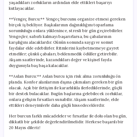
yaşadıkları zorlukların ardından elde ettikleri başarıyı
kutlayacaklar.
**Yengeç Burcu:** Yengeç burcunu organize etmesi gereken
birçok iş bekliyor. Başkalarının dağınıklığını toparlama
sorumluluğu onlara yüklenince, stresli bir gün geçirebilirler.
Yengeçler, sabırlı kalmayı başarırlarsa, bu çabalarının
karşılığını alacaklardır. Günün sonunda saygı ve somut
faydalar elde edebilirler. Ritmlerini kaybetmemeye gayret
etmeliler; çünkü çabaları, beklenmedik ödüller getirebilir.
Akşam saatlerinde, kazandıkları değer ve kişisel fayda
duygusuyla baş başa kalacaklar.
**Aslan Burcu:** Aslan burcu için risk alma zorunluluğu ön
planda. Konfor alanlarının dışına çıkmaları gereken bir gün
olacak. Açık bir iletişim ile kararlılıkla ilerlediklerinde, güçlü
bir destek bulacaklar. Bugün başlarına gelebilecek zorluklar,
onlara gelişim fırsatları sunabilir. Akşam saatlerinde, elde
ettikleri deneyimlerle daha güçlü hissedeceklerdir.
Her burcun farklı mücadeleler ve fırsatlar ile dolu olan bu gün,
dikkatli bir şekilde değerlendirilmelidir. Herkese başarılı bir
20 Mayıs dileriz!