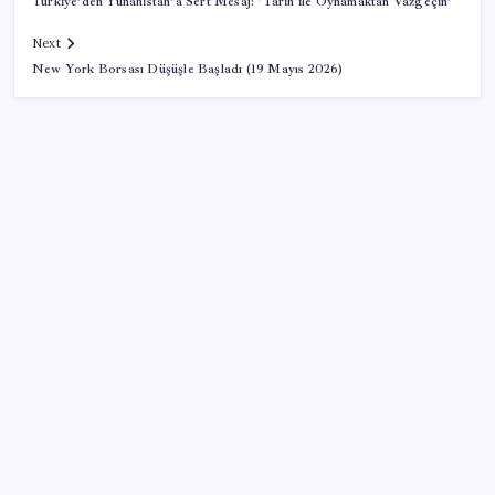
Türkiye’den Yunanistan’a Sert Mesaj: ‘Tarih ile Oynamaktan Vazgeçin’
Next
New York Borsası Düşüşle Başladı (19 Mayıs 2026)
SON YAZILAR
CHP Mut ve Silifke İlçe Başkanlıklarında toplu istifa:
YENİ Parti’ye katılma kararı aldılar
UBS Baş Yatırım Sorumlusu’ndan altın tahmini:
Fiyatlardaki düşüşler alım fırsatı yaratıyor
Düz Dünya gibi teorilere inanma eğiliminin